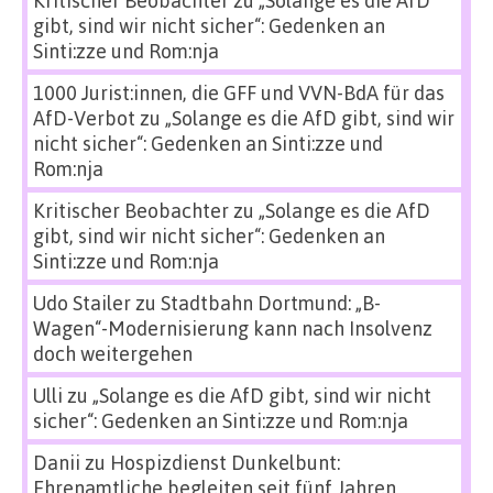
Kritischer Beobachter
zu
„Solange es die AfD
gibt, sind wir nicht sicher“: Gedenken an
Sinti:zze und Rom:nja
1000 Jurist:innen, die GFF und VVN-BdA für das
AfD-Verbot
zu
„Solange es die AfD gibt, sind wir
nicht sicher“: Gedenken an Sinti:zze und
Rom:nja
Kritischer Beobachter
zu
„Solange es die AfD
gibt, sind wir nicht sicher“: Gedenken an
Sinti:zze und Rom:nja
Udo Stailer
zu
Stadtbahn Dortmund: „B-
Wagen“-Modernisierung kann nach Insolvenz
doch weitergehen
Ulli
zu
„Solange es die AfD gibt, sind wir nicht
sicher“: Gedenken an Sinti:zze und Rom:nja
Danii
zu
Hospizdienst Dunkelbunt:
Ehrenamtliche begleiten seit fünf Jahren