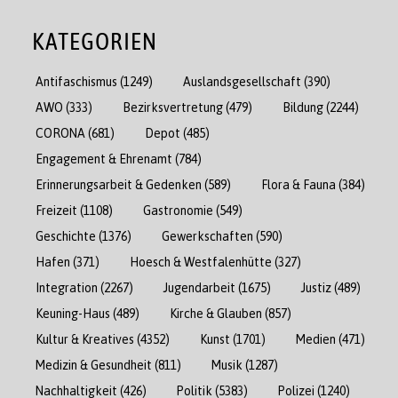
KATEGORIEN
Antifaschismus
(1249)
Auslandsgesellschaft
(390)
AWO
(333)
Bezirksvertretung
(479)
Bildung
(2244)
CORONA
(681)
Depot
(485)
Engagement & Ehrenamt
(784)
Erinnerungsarbeit & Gedenken
(589)
Flora & Fauna
(384)
Freizeit
(1108)
Gastronomie
(549)
Geschichte
(1376)
Gewerkschaften
(590)
Hafen
(371)
Hoesch & Westfalenhütte
(327)
Integration
(2267)
Jugendarbeit
(1675)
Justiz
(489)
Keuning-Haus
(489)
Kirche & Glauben
(857)
Kultur & Kreatives
(4352)
Kunst
(1701)
Medien
(471)
Medizin & Gesundheit
(811)
Musik
(1287)
Nachhaltigkeit
(426)
Politik
(5383)
Polizei
(1240)