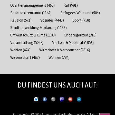
Quartiersmanagement
(460)
Rat
(981)
Rechtsextremismus
(1169)
Refugees Welcome
(904)
Religion
(571)
Soziales
(4443)
Sport
(758)
Stadtentwicklung & -planung
(1133)
Umweltschutz & Klima
(1108)
Uncategorized
(918)
Veranstaltung
(5027)
Verkehr & Mobilität
(1056)
Wahlen
(474)
Wirtschaft & Verbraucher
(3816)
Wissenschaft
(467)
Wohnen
(784)
DU FINDEST UNS AUCH AUF:
Copyright © 2026
by nordstadtblogger.de
All rights