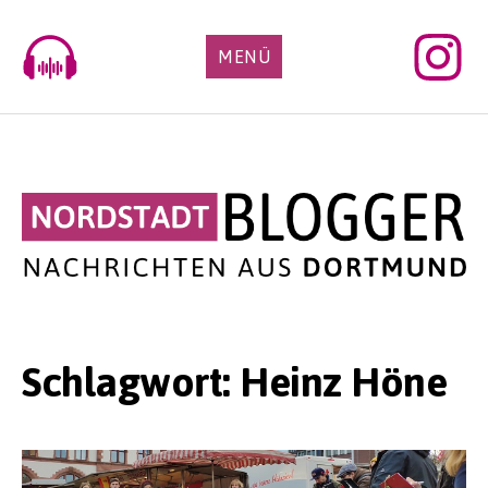
Skip
to
MENÜ
content
Schlagwort:
Heinz Höne