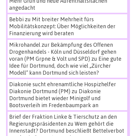
Mehr Grün und neue Aufenthaltsflächen
angedacht
Bebbi
zu
Mit breiter Mehrheit fürs
Mobilitätskonzept: Über Möglichkeiten der
Finanzierung wird beraten
Mikrohandel zur Bekämpfung des Offenen
Drogenhandels - Köln und Düsseldorf gehen
voran (PM Grpne & Volt und SPD)
zu
Eine gute
Idee für Dortmund, doch wie viel „Zürcher
Modell“ kann Dortmund sich leisten?
Diakonie sucht ehrenamtliche Hospizhelfer
Diakonie Dortmund (PM)
zu
Diakonie
Dortmund bietet wieder Minigolf und
Bootsverleih im Fredenbaumpark an
Brief der Fraktion Linke & Tierschutz an den
Regierungspräsidenten
zu
Wem gehört die
Innenstadt? Dortmund beschließt Bettelverbot