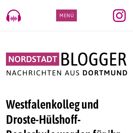
Skip
to
MENÜ
content
Westfalenkolleg und
Droste-Hülshoff-