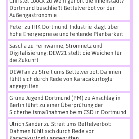
Christel Loock
zu
Wem gehört die Innenstadt?
Dortmund beschließt Bettelverbot vor der
Außengastronomie
Peter
zu
IHK Dortmund: Industrie klagt über
hohe Energiepreise und fehlende Planbarkeit
Sascha
zu
Fernwärme, Stromnetz und
Digitalisierung: DEW21 stellt die Weichen für
die Zukunft
DEWFan
zu
Streit ums Bettelverbot: Dahmen
fühlt sich durch Rede von Karacakurtoglu
angegriffen
Grüne Jugend Dortmund (PM)
zu
Anschlag in
Berlin führt zu einer Überprüfung der
Sicherheitsmaßnahmen beim CSD in Dortmund
Ulrich Sander
zu
Streit ums Bettelverbot:
Dahmen fühlt sich durch Rede von
Karacakurtoglu angegriffen