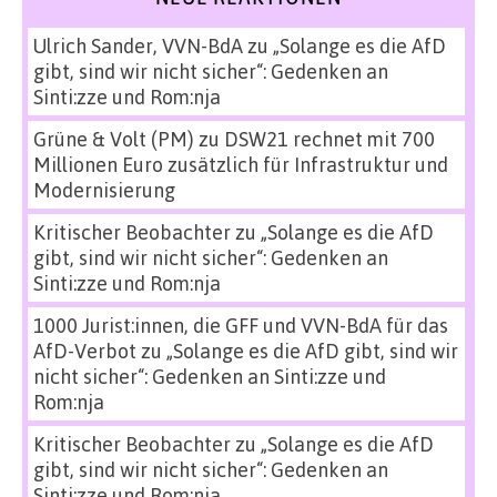
Ulrich Sander, VVN-BdA
zu
„Solange es die AfD
gibt, sind wir nicht sicher“: Gedenken an
Sinti:zze und Rom:nja
Grüne & Volt (PM)
zu
DSW21 rechnet mit 700
Millionen Euro zusätzlich für Infrastruktur und
Modernisierung
Kritischer Beobachter
zu
„Solange es die AfD
gibt, sind wir nicht sicher“: Gedenken an
Sinti:zze und Rom:nja
1000 Jurist:innen, die GFF und VVN-BdA für das
AfD-Verbot
zu
„Solange es die AfD gibt, sind wir
nicht sicher“: Gedenken an Sinti:zze und
Rom:nja
Kritischer Beobachter
zu
„Solange es die AfD
gibt, sind wir nicht sicher“: Gedenken an
Sinti:zze und Rom:nja