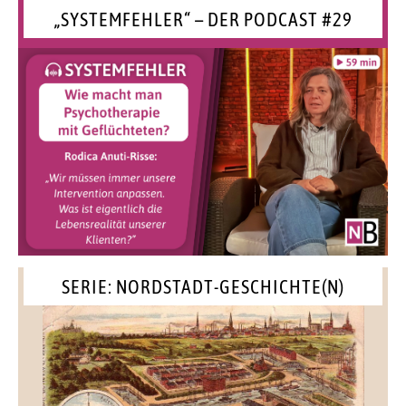
„SYSTEMFEHLER“ – DER PODCAST #29
SERIE: NORDSTADT-GESCHICHTE(N)