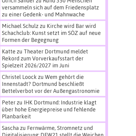
Ulrich Sander
zu
Rund 350 Menschen
versammeln sich auf dem Friedensplatz
zu einer Gedenk- und Mahnwache
Michael Schulz
zu
Kirche wird Bar wird
Schachclub: Kunst setzt im SÖZ auf neue
Formen der Begegnung
Katte
zu
Theater Dortmund meldet
Rekord zum Vorverkaufsstart der
Spielzeit 2026/2027 im Juni
Christel Loock
zu
Wem gehört die
Innenstadt? Dortmund beschließt
Bettelverbot vor der Außengastronomie
Peter
zu
IHK Dortmund: Industrie klagt
über hohe Energiepreise und fehlende
Planbarkeit
Sascha
zu
Fernwärme, Stromnetz und
Digitalisierung: DEW21 stellt die Weichen