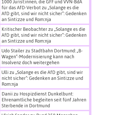
1000 Jurist:innen, die GFF und VVN-BdA
für das AfD-Verbot
zu
„Solange es die
AfD gibt, sind wir nicht sicher“: Gedenken
an Sinti:zze und Rom:nja
Kritischer Beobachter
zu
„Solange es die
AfD gibt, sind wir nicht sicher“: Gedenken
an Sinti:zze und Rom:nja
Udo Stailer
zu
Stadtbahn Dortmund: „B-
Wagen“-Modernisierung kann nach
Insolvenz doch weitergehen
Ulli
zu
„Solange es die AfD gibt, sind wir
nicht sicher“: Gedenken an Sinti:zze und
Rom:nja
Danii
zu
Hospizdienst Dunkelbunt:
Ehrenamtliche begleiten seit fünf Jahren
Sterbende in Dortmund