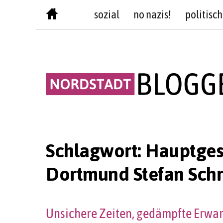
Skip
sozial
no nazis!
politisch
to
content
Schlagwort:
Hauptgesc
Dortmund Stefan Schr
Unsichere Zeiten, gedämpfte Erwa