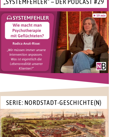
„SYSTEMFEHLER“ – DER PODCAST #29
SERIE: NORDSTADT-GESCHICHTE(N)