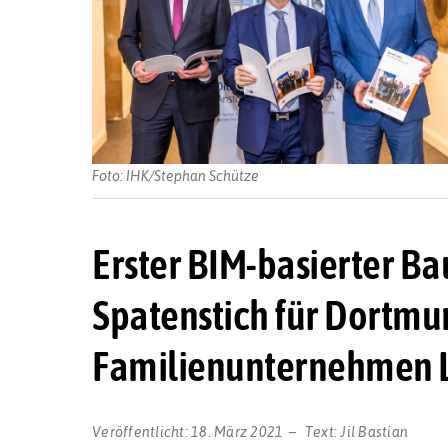
Foto: IHK/Stephan Schütze
Erster BIM-basierter B
Spatenstich für Dortmu
Familienunternehmen L
Veröffentlicht:
18. März 2021
Text:
Jil Bastian