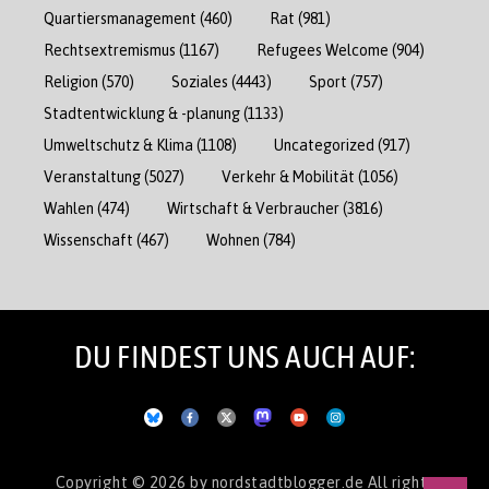
Quartiersmanagement
(460)
Rat
(981)
Rechtsextremismus
(1167)
Refugees Welcome
(904)
Religion
(570)
Soziales
(4443)
Sport
(757)
Stadtentwicklung & -planung
(1133)
Umweltschutz & Klima
(1108)
Uncategorized
(917)
Veranstaltung
(5027)
Verkehr & Mobilität
(1056)
Wahlen
(474)
Wirtschaft & Verbraucher
(3816)
Wissenschaft
(467)
Wohnen
(784)
DU FINDEST UNS AUCH AUF:
Copyright © 2026
by nordstadtblogger.de
All rights