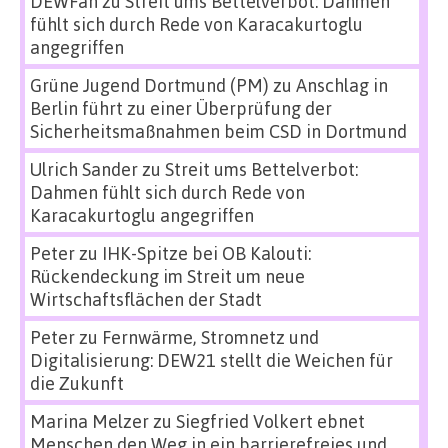
DEWFan
zu
Streit ums Bettelverbot: Dahmen
fühlt sich durch Rede von Karacakurtoglu
angegriffen
Grüne Jugend Dortmund (PM)
zu
Anschlag in
Berlin führt zu einer Überprüfung der
Sicherheitsmaßnahmen beim CSD in Dortmund
Ulrich Sander
zu
Streit ums Bettelverbot:
Dahmen fühlt sich durch Rede von
Karacakurtoglu angegriffen
Peter
zu
IHK-Spitze bei OB Kalouti:
Rückendeckung im Streit um neue
Wirtschaftsflächen der Stadt
Peter
zu
Fernwärme, Stromnetz und
Digitalisierung: DEW21 stellt die Weichen für
die Zukunft
Marina Melzer
zu
Siegfried Volkert ebnet
Menschen den Weg in ein barrierefreies und