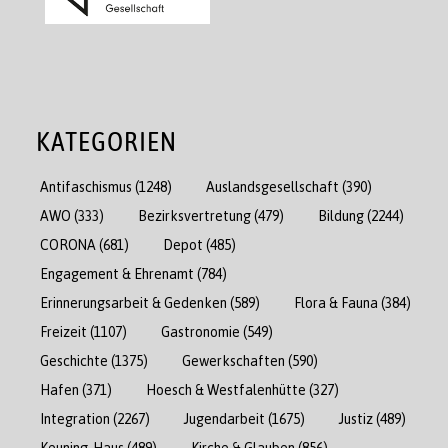
KATEGORIEN
Antifaschismus
(1248)
Auslandsgesellschaft
(390)
AWO
(333)
Bezirksvertretung
(479)
Bildung
(2244)
CORONA
(681)
Depot
(485)
Engagement & Ehrenamt
(784)
Erinnerungsarbeit & Gedenken
(589)
Flora & Fauna
(384)
Freizeit
(1107)
Gastronomie
(549)
Geschichte
(1375)
Gewerkschaften
(590)
Hafen
(371)
Hoesch & Westfalenhütte
(327)
Integration
(2267)
Jugendarbeit
(1675)
Justiz
(489)
Keuning-Haus
(489)
Kirche & Glauben
(856)