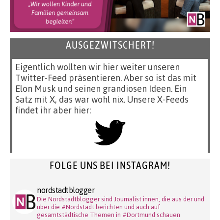
AUSGEZWITSCHERT!
Eigentlich wollten wir hier weiter unseren
Twitter-Feed präsentieren. Aber so ist das mit
Elon Musk und seinen grandiosen Ideen. Ein
Satz mit X, das war wohl nix. Unsere X-Feeds
findet ihr aber hier:
FOLGE UNS BEI INSTAGRAM!
nordstadtblogger
Die Nordstadtblogger sind Journalist:innen, die aus der und
über die #Nordstadt berichten und auch auf
gesamtstädtische Themen in #Dortmund schauen