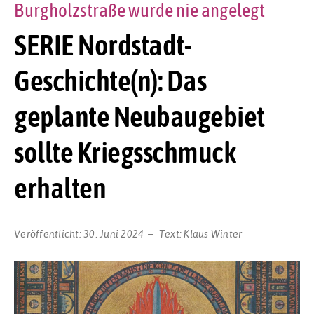
Burgholzstraße wurde nie angelegt
SERIE Nordstadt-
Geschichte(n): Das
geplante Neubaugebiet
sollte Kriegsschmuck
erhalten
Veröffentlicht:
30. Juni 2024
Text:
Klaus Winter