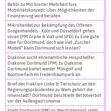
Bebbi
zu
Mit breiter Mehrheit fürs
Mobilitätskonzept: Über Möglichkeiten der
Finanzierung wird beraten
Mikrohandel zur Bekämpfung des Offenen
Drogenhandels - Köln und Düsseldorf gehen
voran (PM Grpne & Volt und SPD)
zu
Eine gute
Idee für Dortmund, doch wie viel „Zürcher
Modell“ kann Dortmund sich leisten?
Diakonie sucht ehrenamtliche Hospizhelfer
Diakonie Dortmund (PM)
zu
Diakonie
Dortmund bietet wieder Minigolf und
Bootsverleih im Fredenbaumpark an
Brief der Fraktion Linke & Tierschutz an den
Regierungspräsidenten
zu
Wem gehört die
Innenstadt? Dortmund beschließt Bettelverbot
vor der Außengastronomie
Stadt Dortmund (PM)
zu
Westfalenpark stellt