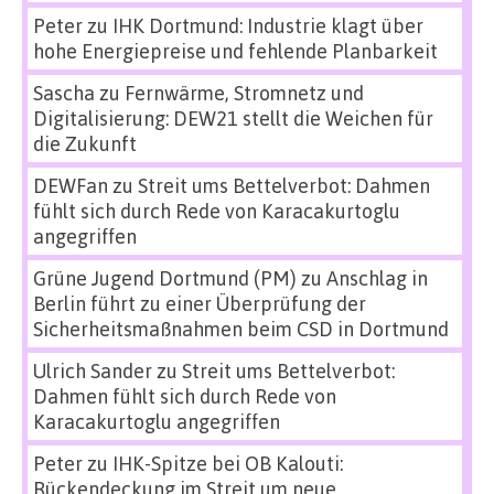
Peter
zu
IHK Dortmund: Industrie klagt über
hohe Energiepreise und fehlende Planbarkeit
Sascha
zu
Fernwärme, Stromnetz und
Digitalisierung: DEW21 stellt die Weichen für
die Zukunft
DEWFan
zu
Streit ums Bettelverbot: Dahmen
fühlt sich durch Rede von Karacakurtoglu
angegriffen
Grüne Jugend Dortmund (PM)
zu
Anschlag in
Berlin führt zu einer Überprüfung der
Sicherheitsmaßnahmen beim CSD in Dortmund
Ulrich Sander
zu
Streit ums Bettelverbot:
Dahmen fühlt sich durch Rede von
Karacakurtoglu angegriffen
Peter
zu
IHK-Spitze bei OB Kalouti:
Rückendeckung im Streit um neue