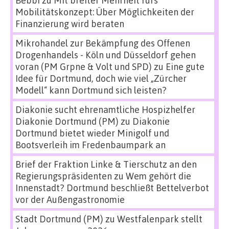
Bebbi
zu
Mit breiter Mehrheit fürs
Mobilitätskonzept: Über Möglichkeiten der
Finanzierung wird beraten
Mikrohandel zur Bekämpfung des Offenen
Drogenhandels - Köln und Düsseldorf gehen
voran (PM Grpne & Volt und SPD)
zu
Eine gute
Idee für Dortmund, doch wie viel „Zürcher
Modell“ kann Dortmund sich leisten?
Diakonie sucht ehrenamtliche Hospizhelfer
Diakonie Dortmund (PM)
zu
Diakonie
Dortmund bietet wieder Minigolf und
Bootsverleih im Fredenbaumpark an
Brief der Fraktion Linke & Tierschutz an den
Regierungspräsidenten
zu
Wem gehört die
Innenstadt? Dortmund beschließt Bettelverbot
vor der Außengastronomie
Stadt Dortmund (PM)
zu
Westfalenpark stellt