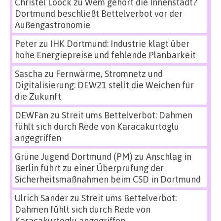
Christel Loock
zu
Wem gehört die Innenstadt?
Dortmund beschließt Bettelverbot vor der
Außengastronomie
Peter
zu
IHK Dortmund: Industrie klagt über
hohe Energiepreise und fehlende Planbarkeit
Sascha
zu
Fernwärme, Stromnetz und
Digitalisierung: DEW21 stellt die Weichen für
die Zukunft
DEWFan
zu
Streit ums Bettelverbot: Dahmen
fühlt sich durch Rede von Karacakurtoglu
angegriffen
Grüne Jugend Dortmund (PM)
zu
Anschlag in
Berlin führt zu einer Überprüfung der
Sicherheitsmaßnahmen beim CSD in Dortmund
Ulrich Sander
zu
Streit ums Bettelverbot:
Dahmen fühlt sich durch Rede von
Karacakurtoglu angegriffen