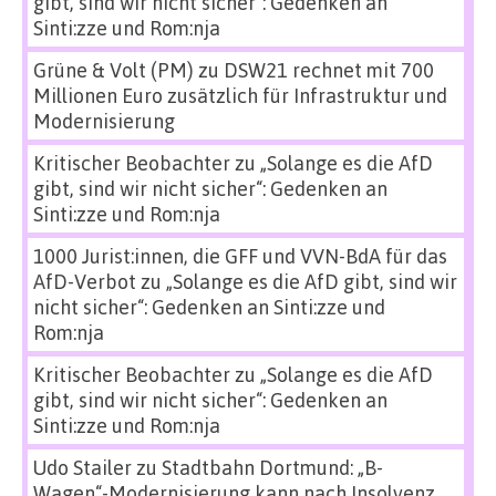
gibt, sind wir nicht sicher“: Gedenken an
Sinti:zze und Rom:nja
Grüne & Volt (PM)
zu
DSW21 rechnet mit 700
Millionen Euro zusätzlich für Infrastruktur und
Modernisierung
Kritischer Beobachter
zu
„Solange es die AfD
gibt, sind wir nicht sicher“: Gedenken an
Sinti:zze und Rom:nja
1000 Jurist:innen, die GFF und VVN-BdA für das
AfD-Verbot
zu
„Solange es die AfD gibt, sind wir
nicht sicher“: Gedenken an Sinti:zze und
Rom:nja
Kritischer Beobachter
zu
„Solange es die AfD
gibt, sind wir nicht sicher“: Gedenken an
Sinti:zze und Rom:nja
Udo Stailer
zu
Stadtbahn Dortmund: „B-
Wagen“-Modernisierung kann nach Insolvenz