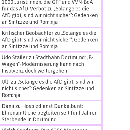
1000 Jurist:innen, die GFF und VVN-BdA
für das AfD-Verbot
zu
„Solange es die
AfD gibt, sind wir nicht sicher“: Gedenken
an Sinti:zze und Rom:nja
Kritischer Beobachter
zu
„Solange es die
AfD gibt, sind wir nicht sicher“: Gedenken
an Sinti:zze und Rom:nja
Udo Stailer
zu
Stadtbahn Dortmund: „B-
Wagen“-Modernisierung kann nach
Insolvenz doch weitergehen
Ulli
zu
„Solange es die AfD gibt, sind wir
nicht sicher“: Gedenken an Sinti:zze und
Rom:nja
Danii
zu
Hospizdienst Dunkelbunt:
Ehrenamtliche begleiten seit fünf Jahren
Sterbende in Dortmund