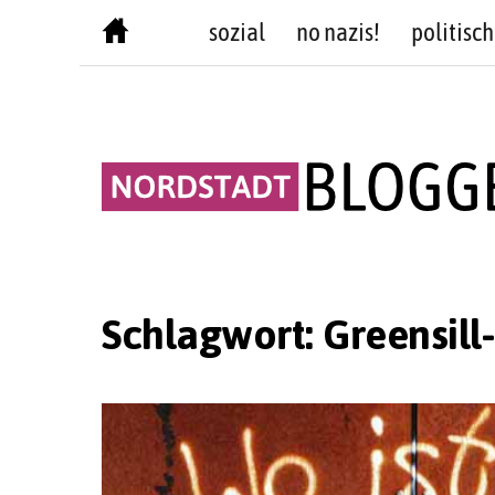
Skip
sozial
no nazis!
politisch
to
content
Schlagwort:
Greensill