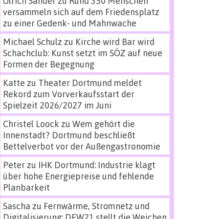
Ulrich Sander
zu
Rund 350 Menschen
versammeln sich auf dem Friedensplatz
zu einer Gedenk- und Mahnwache
Michael Schulz
zu
Kirche wird Bar wird
Schachclub: Kunst setzt im SÖZ auf neue
Formen der Begegnung
Katte
zu
Theater Dortmund meldet
Rekord zum Vorverkaufsstart der
Spielzeit 2026/2027 im Juni
Christel Loock
zu
Wem gehört die
Innenstadt? Dortmund beschließt
Bettelverbot vor der Außengastronomie
Peter
zu
IHK Dortmund: Industrie klagt
über hohe Energiepreise und fehlende
Planbarkeit
Sascha
zu
Fernwärme, Stromnetz und
Digitalisierung: DEW21 stellt die Weichen