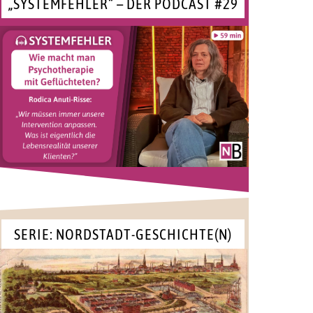
„SYSTEMFEHLER“ – DER PODCAST #29
SERIE: NORDSTADT-GESCHICHTE(N)