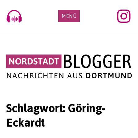
Skip
to
MENÜ
content
Schlagwort:
Göring-
Eckardt