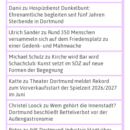
Danii
zu
Hospizdienst Dunkelbunt:
Ehrenamtliche begleiten seit fünf Jahren
Sterbende in Dortmund
Ulrich Sander
zu
Rund 350 Menschen
versammeln sich auf dem Friedensplatz zu
einer Gedenk- und Mahnwache
Michael Schulz
zu
Kirche wird Bar wird
Schachclub: Kunst setzt im SÖZ auf neue
Formen der Begegnung
Katte
zu
Theater Dortmund meldet Rekord
zum Vorverkaufsstart der Spielzeit 2026/2027
im Juni
Christel Loock
zu
Wem gehört die Innenstadt?
Dortmund beschließt Bettelverbot vor der
Außengastronomie
Peter
zu
IHK Dortmund: Industrie klagt über