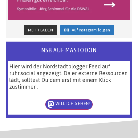
MEHR LADEN
Auf Instagram folgen
NSB AUF MASTODON
Hier wird der Nordstadtblogger Feed auf
ruhr.social angezeigt. Da er externe Ressourcen
lädt, solltest Du dem erst mit einem Klick
zustimmen.
WILL ICH SEHEN!