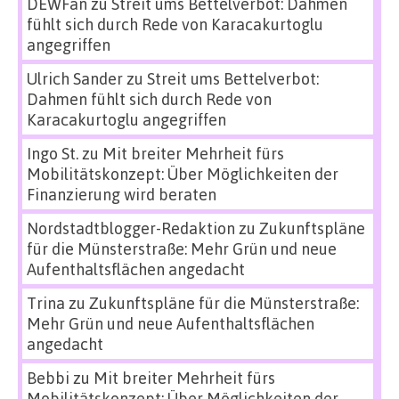
DEWFan
zu
Streit ums Bettelverbot: Dahmen
fühlt sich durch Rede von Karacakurtoglu
angegriffen
Ulrich Sander
zu
Streit ums Bettelverbot:
Dahmen fühlt sich durch Rede von
Karacakurtoglu angegriffen
Ingo St.
zu
Mit breiter Mehrheit fürs
Mobilitätskonzept: Über Möglichkeiten der
Finanzierung wird beraten
Nordstadtblogger-Redaktion
zu
Zukunftspläne
für die Münsterstraße: Mehr Grün und neue
Aufenthaltsflächen angedacht
Trina
zu
Zukunftspläne für die Münsterstraße:
Mehr Grün und neue Aufenthaltsflächen
angedacht
Bebbi
zu
Mit breiter Mehrheit fürs
Mobilitätskonzept: Über Möglichkeiten der