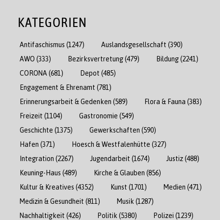
KATEGORIEN
Antifaschismus
(1247)
Auslandsgesellschaft
(390)
AWO
(333)
Bezirksvertretung
(479)
Bildung
(2241)
CORONA
(681)
Depot
(485)
Engagement & Ehrenamt
(781)
Erinnerungsarbeit & Gedenken
(589)
Flora & Fauna
(383)
Freizeit
(1104)
Gastronomie
(549)
Geschichte
(1375)
Gewerkschaften
(590)
Hafen
(371)
Hoesch & Westfalenhütte
(327)
Integration
(2267)
Jugendarbeit
(1674)
Justiz
(488)
Keuning-Haus
(489)
Kirche & Glauben
(856)
Kultur & Kreatives
(4352)
Kunst
(1701)
Medien
(471)
Medizin & Gesundheit
(811)
Musik
(1287)
Nachhaltigkeit
(426)
Politik
(5380)
Polizei
(1239)