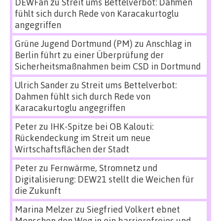
DEWFan
zu
Streit ums Bettelverbot: Dahmen
fühlt sich durch Rede von Karacakurtoglu
angegriffen
Grüne Jugend Dortmund (PM)
zu
Anschlag in
Berlin führt zu einer Überprüfung der
Sicherheitsmaßnahmen beim CSD in Dortmund
Ulrich Sander
zu
Streit ums Bettelverbot:
Dahmen fühlt sich durch Rede von
Karacakurtoglu angegriffen
Peter
zu
IHK-Spitze bei OB Kalouti:
Rückendeckung im Streit um neue
Wirtschaftsflächen der Stadt
Peter
zu
Fernwärme, Stromnetz und
Digitalisierung: DEW21 stellt die Weichen für
die Zukunft
Marina Melzer
zu
Siegfried Volkert ebnet
Menschen den Weg in ein barrierefreies und