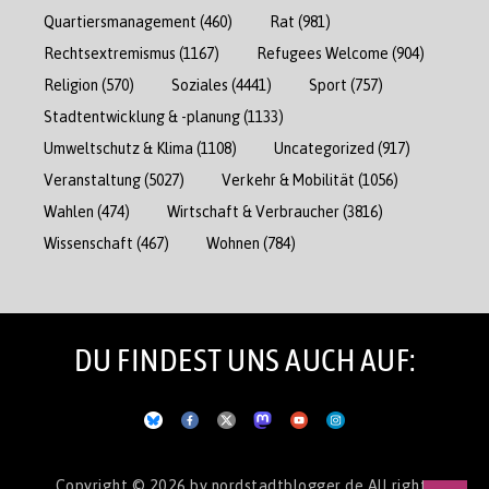
Quartiersmanagement
(460)
Rat
(981)
Rechtsextremismus
(1167)
Refugees Welcome
(904)
Religion
(570)
Soziales
(4441)
Sport
(757)
Stadtentwicklung & -planung
(1133)
Umweltschutz & Klima
(1108)
Uncategorized
(917)
Veranstaltung
(5027)
Verkehr & Mobilität
(1056)
Wahlen
(474)
Wirtschaft & Verbraucher
(3816)
Wissenschaft
(467)
Wohnen
(784)
DU FINDEST UNS AUCH AUF:
Copyright © 2026
by nordstadtblogger.de
All rights