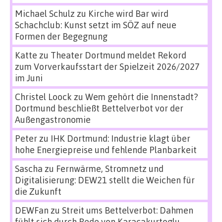
Michael Schulz
zu
Kirche wird Bar wird
Schachclub: Kunst setzt im SÖZ auf neue
Formen der Begegnung
Katte
zu
Theater Dortmund meldet Rekord
zum Vorverkaufsstart der Spielzeit 2026/2027
im Juni
Christel Loock
zu
Wem gehört die Innenstadt?
Dortmund beschließt Bettelverbot vor der
Außengastronomie
Peter
zu
IHK Dortmund: Industrie klagt über
hohe Energiepreise und fehlende Planbarkeit
Sascha
zu
Fernwärme, Stromnetz und
Digitalisierung: DEW21 stellt die Weichen für
die Zukunft
DEWFan
zu
Streit ums Bettelverbot: Dahmen
fühlt sich durch Rede von Karacakurtoglu