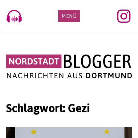
Skip
to
MENÜ
content
Schlagwort:
Gezi