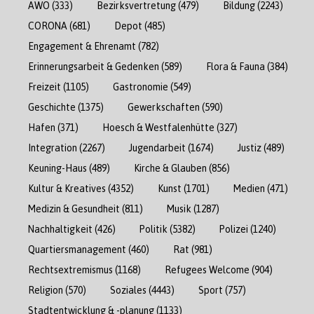
AWO
(333)
Bezirksvertretung
(479)
Bildung
(2243)
CORONA
(681)
Depot
(485)
Engagement & Ehrenamt
(782)
Erinnerungsarbeit & Gedenken
(589)
Flora & Fauna
(384)
Freizeit
(1105)
Gastronomie
(549)
Geschichte
(1375)
Gewerkschaften
(590)
Hafen
(371)
Hoesch & Westfalenhütte
(327)
Integration
(2267)
Jugendarbeit
(1674)
Justiz
(489)
Keuning-Haus
(489)
Kirche & Glauben
(856)
Kultur & Kreatives
(4352)
Kunst
(1701)
Medien
(471)
Medizin & Gesundheit
(811)
Musik
(1287)
Nachhaltigkeit
(426)
Politik
(5382)
Polizei
(1240)
Quartiersmanagement
(460)
Rat
(981)
Rechtsextremismus
(1168)
Refugees Welcome
(904)
Religion
(570)
Soziales
(4443)
Sport
(757)
Stadtentwicklung & -planung
(1133)