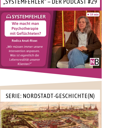
„SYSTEMFEHLER“ – DER PODCAST #29
SERIE: NORDSTADT-GESCHICHTE(N)