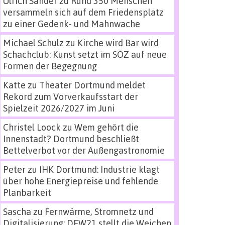
Ulrich Sander
zu
Rund 350 Menschen
versammeln sich auf dem Friedensplatz
zu einer Gedenk- und Mahnwache
Michael Schulz
zu
Kirche wird Bar wird
Schachclub: Kunst setzt im SÖZ auf neue
Formen der Begegnung
Katte
zu
Theater Dortmund meldet
Rekord zum Vorverkaufsstart der
Spielzeit 2026/2027 im Juni
Christel Loock
zu
Wem gehört die
Innenstadt? Dortmund beschließt
Bettelverbot vor der Außengastronomie
Peter
zu
IHK Dortmund: Industrie klagt
über hohe Energiepreise und fehlende
Planbarkeit
Sascha
zu
Fernwärme, Stromnetz und
Digitalisierung: DEW21 stellt die Weichen