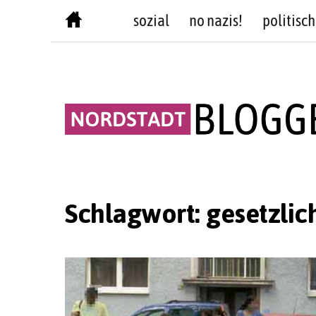
Skip
sozial
no nazis!
politisch
to
content
Schlagwort:
gesetzlic