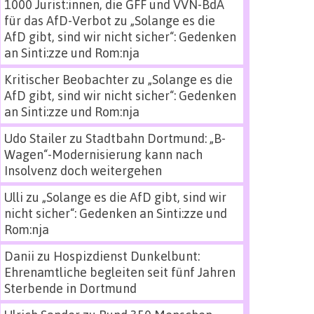
1000 Jurist:innen, die GFF und VVN-BdA
für das AfD-Verbot
zu
„Solange es die
AfD gibt, sind wir nicht sicher“: Gedenken
an Sinti:zze und Rom:nja
Kritischer Beobachter
zu
„Solange es die
AfD gibt, sind wir nicht sicher“: Gedenken
an Sinti:zze und Rom:nja
Udo Stailer
zu
Stadtbahn Dortmund: „B-
Wagen“-Modernisierung kann nach
Insolvenz doch weitergehen
Ulli
zu
„Solange es die AfD gibt, sind wir
nicht sicher“: Gedenken an Sinti:zze und
Rom:nja
Danii
zu
Hospizdienst Dunkelbunt:
Ehrenamtliche begleiten seit fünf Jahren
Sterbende in Dortmund