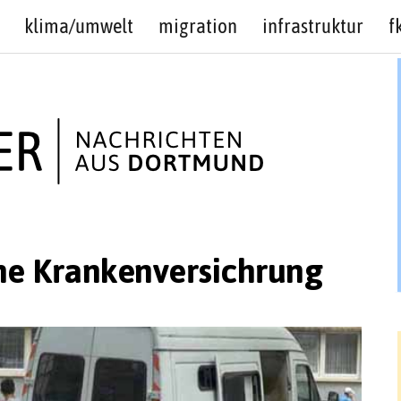
klima/umwelt
migration
infrastruktur
f
he Krankenversichrung