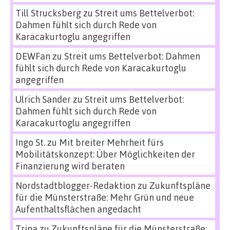
Till Strucksberg
zu
Streit ums Bettelverbot:
Dahmen fühlt sich durch Rede von
Karacakurtoglu angegriffen
DEWFan
zu
Streit ums Bettelverbot: Dahmen
fühlt sich durch Rede von Karacakurtoglu
angegriffen
Ulrich Sander
zu
Streit ums Bettelverbot:
Dahmen fühlt sich durch Rede von
Karacakurtoglu angegriffen
Ingo St.
zu
Mit breiter Mehrheit fürs
Mobilitätskonzept: Über Möglichkeiten der
Finanzierung wird beraten
Nordstadtblogger-Redaktion
zu
Zukunftspläne
für die Münsterstraße: Mehr Grün und neue
Aufenthaltsflächen angedacht
Trina
zu
Zukunftspläne für die Münsterstraße: