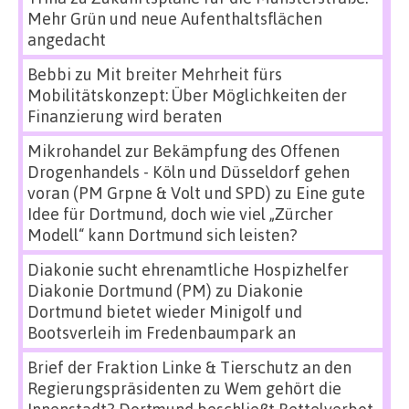
Mehr Grün und neue Aufenthaltsflächen
angedacht
Bebbi
zu
Mit breiter Mehrheit fürs
Mobilitätskonzept: Über Möglichkeiten der
Finanzierung wird beraten
Mikrohandel zur Bekämpfung des Offenen
Drogenhandels - Köln und Düsseldorf gehen
voran (PM Grpne & Volt und SPD)
zu
Eine gute
Idee für Dortmund, doch wie viel „Zürcher
Modell“ kann Dortmund sich leisten?
Diakonie sucht ehrenamtliche Hospizhelfer
Diakonie Dortmund (PM)
zu
Diakonie
Dortmund bietet wieder Minigolf und
Bootsverleih im Fredenbaumpark an
Brief der Fraktion Linke & Tierschutz an den
Regierungspräsidenten
zu
Wem gehört die
Innenstadt? Dortmund beschließt Bettelverbot