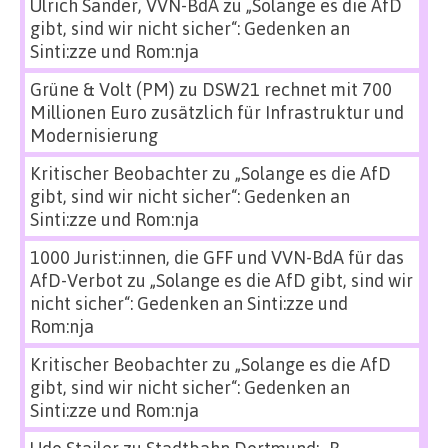
Ulrich Sander, VVN-BdA
zu
„Solange es die AfD
gibt, sind wir nicht sicher“: Gedenken an
Sinti:zze und Rom:nja
Grüne & Volt (PM)
zu
DSW21 rechnet mit 700
Millionen Euro zusätzlich für Infrastruktur und
Modernisierung
Kritischer Beobachter
zu
„Solange es die AfD
gibt, sind wir nicht sicher“: Gedenken an
Sinti:zze und Rom:nja
1000 Jurist:innen, die GFF und VVN-BdA für das
AfD-Verbot
zu
„Solange es die AfD gibt, sind wir
nicht sicher“: Gedenken an Sinti:zze und
Rom:nja
Kritischer Beobachter
zu
„Solange es die AfD
gibt, sind wir nicht sicher“: Gedenken an
Sinti:zze und Rom:nja