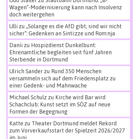
Udo Stailer
zu
Stadtbahn Dortmund: „B-
Wagen“-Modernisierung kann nach Insolvenz
doch weitergehen
Ulli
zu
„Solange es die AfD gibt, sind wir nicht
sicher“: Gedenken an Sinti:zze und Rom:nja
Danii
zu
Hospizdienst Dunkelbunt:
Ehrenamtliche begleiten seit fünf Jahren
Sterbende in Dortmund
Ulrich Sander
zu
Rund 350 Menschen
versammeln sich auf dem Friedensplatz zu
einer Gedenk- und Mahnwache
Michael Schulz
zu
Kirche wird Bar wird
Schachclub: Kunst setzt im SÖZ auf neue
Formen der Begegnung
Katte
zu
Theater Dortmund meldet Rekord
zum Vorverkaufsstart der Spielzeit 2026/2027
im Juni