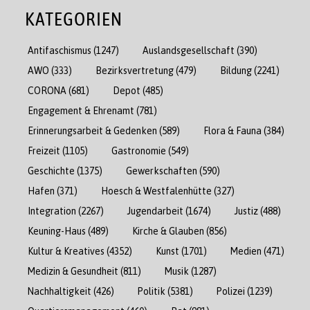
KATEGORIEN
Antifaschismus
(1247)
Auslandsgesellschaft
(390)
AWO
(333)
Bezirksvertretung
(479)
Bildung
(2241)
CORONA
(681)
Depot
(485)
Engagement & Ehrenamt
(781)
Erinnerungsarbeit & Gedenken
(589)
Flora & Fauna
(384)
Freizeit
(1105)
Gastronomie
(549)
Geschichte
(1375)
Gewerkschaften
(590)
Hafen
(371)
Hoesch & Westfalenhütte
(327)
Integration
(2267)
Jugendarbeit
(1674)
Justiz
(488)
Keuning-Haus
(489)
Kirche & Glauben
(856)
Kultur & Kreatives
(4352)
Kunst
(1701)
Medien
(471)
Medizin & Gesundheit
(811)
Musik
(1287)
Nachhaltigkeit
(426)
Politik
(5381)
Polizei
(1239)