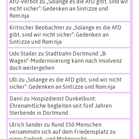
AfD-Verbot
zu
„Solange es die AfD gibt, sind wir
nicht sicher“: Gedenken an Sinti:zze und
Rom:nja
Kritischer Beobachter
zu
„Solange es die AfD
gibt, sind wir nicht sicher“: Gedenken an
Sinti:zze und Rom:nja
Udo Stailer
zu
Stadtbahn Dortmund: „B-
Wagen“-Modernisierung kann nach Insolvenz
doch weitergehen
Ulli
zu
„Solange es die AfD gibt, sind wir nicht
sicher“: Gedenken an Sinti:zze und Rom:nja
Danii
zu
Hospizdienst Dunkelbunt:
Ehrenamtliche begleiten seit fünf Jahren
Sterbende in Dortmund
Ulrich Sander
zu
Rund 350 Menschen
versammeln sich auf dem Friedensplatz zu
einer Gedenk- und Mahnwache