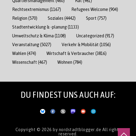
Quartiersmanagement
(460)
Rat
(981)
Rechtsextremismus
(1167)
Refugees Welcome
(904)
Religion
(570)
Soziales
(4442)
Sport
(757)
Stadtentwicklung & -planung
(1133)
Umweltschutz & Klima
(1108)
Uncategorized
(917)
Veranstaltung
(5027)
Verkehr & Mobilität
(1056)
Wahlen
(474)
Wirtschaft & Verbraucher
(3816)
Wissenschaft
(467)
Wohnen
(784)
DU FINDEST UNS AUCH AUF:
Copyright © 2026
by nordstadtblogger.de
All rights
reserved.