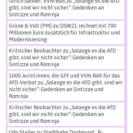
Ulrich Sander, VVN-BdA
zu
„Solange es die AfD
gibt, sind wir nicht sicher“: Gedenken an
Sinti:zze und Rom:nja
Grüne & Volt (PM)
zu
DSW21 rechnet mit 700
Millionen Euro zusätzlich für Infrastruktur und
Modernisierung
Kritischer Beobachter
zu
„Solange es die AfD
gibt, sind wir nicht sicher“: Gedenken an
Sinti:zze und Rom:nja
1000 Jurist:innen, die GFF und VVN-BdA für das
AfD-Verbot
zu
„Solange es die AfD gibt, sind wir
nicht sicher“: Gedenken an Sinti:zze und
Rom:nja
Kritischer Beobachter
zu
„Solange es die AfD
gibt, sind wir nicht sicher“: Gedenken an
Sinti:zze und Rom:nja
Udo Stailer
zu
Stadtbahn Dortmund: „B-