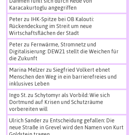
Dahmen fühlt sich durch Rede von
Karacakurtoglu angegriffen
Peter
zu
IHK-Spitze bei OB Kalouti:
Rückendeckung im Streit um neue
Wirtschaftsflächen der Stadt
Peter
zu
Fernwärme, Stromnetz und
Digitalisierung: DEW21 stellt die Weichen für
die Zukunft
Marina Melzer
zu
Siegfried Volkert ebnet
Menschen den Weg in ein barrierefreies und
inklusives Leben
Ingo St.
zu
Schytomyr als Vorbild: Wie sich
Dortmund auf Krisen und Schutzräume
vorbereiten will
Ulrich Sander
zu
Entscheidung gefallen: Die
neue Straße in Grevel wird den Namen von Kurt
Goldstein tragen