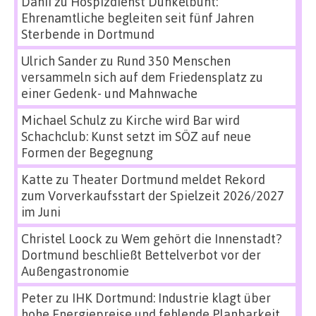
Danii
zu
Hospizdienst Dunkelbunt:
Ehrenamtliche begleiten seit fünf Jahren
Sterbende in Dortmund
Ulrich Sander
zu
Rund 350 Menschen
versammeln sich auf dem Friedensplatz zu
einer Gedenk- und Mahnwache
Michael Schulz
zu
Kirche wird Bar wird
Schachclub: Kunst setzt im SÖZ auf neue
Formen der Begegnung
Katte
zu
Theater Dortmund meldet Rekord
zum Vorverkaufsstart der Spielzeit 2026/2027
im Juni
Christel Loock
zu
Wem gehört die Innenstadt?
Dortmund beschließt Bettelverbot vor der
Außengastronomie
Peter
zu
IHK Dortmund: Industrie klagt über
hohe Energiepreise und fehlende Planbarkeit