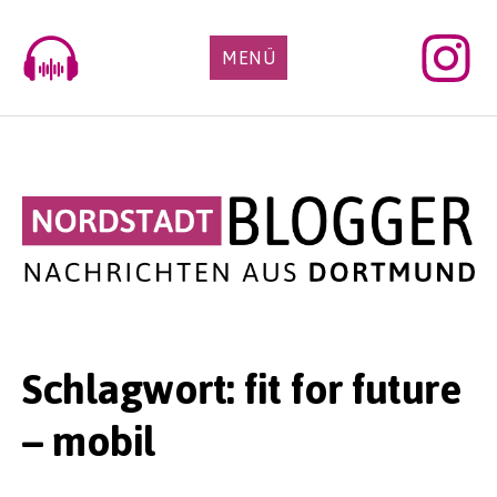
Skip
to
MENÜ
content
Schlagwort:
fit for future
– mobil