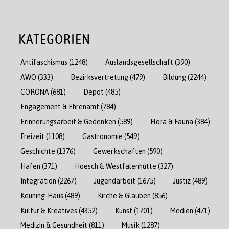
KATEGORIEN
Antifaschismus
(1248)
Auslandsgesellschaft
(390)
AWO
(333)
Bezirksvertretung
(479)
Bildung
(2244)
CORONA
(681)
Depot
(485)
Engagement & Ehrenamt
(784)
Erinnerungsarbeit & Gedenken
(589)
Flora & Fauna
(384)
Freizeit
(1108)
Gastronomie
(549)
Geschichte
(1376)
Gewerkschaften
(590)
Hafen
(371)
Hoesch & Westfalenhütte
(327)
Integration
(2267)
Jugendarbeit
(1675)
Justiz
(489)
Keuning-Haus
(489)
Kirche & Glauben
(856)
Kultur & Kreatives
(4352)
Kunst
(1701)
Medien
(471)
Medizin & Gesundheit
(811)
Musik
(1287)