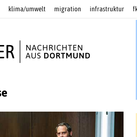
klima/umwelt
migration
infrastruktur
f
se