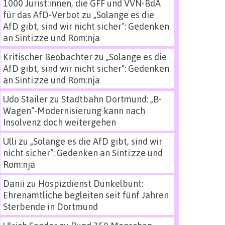
1000 Jurist:innen, die GFF und VVN-BdA
für das AfD-Verbot
zu
„Solange es die
AfD gibt, sind wir nicht sicher“: Gedenken
an Sinti:zze und Rom:nja
Kritischer Beobachter
zu
„Solange es die
AfD gibt, sind wir nicht sicher“: Gedenken
an Sinti:zze und Rom:nja
Udo Stailer
zu
Stadtbahn Dortmund: „B-
Wagen“-Modernisierung kann nach
Insolvenz doch weitergehen
Ulli
zu
„Solange es die AfD gibt, sind wir
nicht sicher“: Gedenken an Sinti:zze und
Rom:nja
Danii
zu
Hospizdienst Dunkelbunt:
Ehrenamtliche begleiten seit fünf Jahren
Sterbende in Dortmund