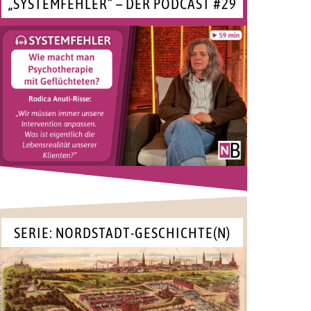
„SYSTEMFEHLER“ – DER PODCAST #29
SERIE: NORDSTADT-GESCHICHTE(N)