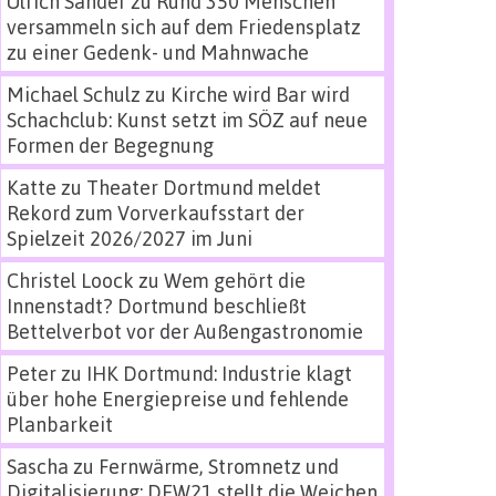
Ulrich Sander
zu
Rund 350 Menschen
versammeln sich auf dem Friedensplatz
zu einer Gedenk- und Mahnwache
Michael Schulz
zu
Kirche wird Bar wird
Schachclub: Kunst setzt im SÖZ auf neue
Formen der Begegnung
Katte
zu
Theater Dortmund meldet
Rekord zum Vorverkaufsstart der
Spielzeit 2026/2027 im Juni
Christel Loock
zu
Wem gehört die
Innenstadt? Dortmund beschließt
Bettelverbot vor der Außengastronomie
Peter
zu
IHK Dortmund: Industrie klagt
über hohe Energiepreise und fehlende
Planbarkeit
Sascha
zu
Fernwärme, Stromnetz und
Digitalisierung: DEW21 stellt die Weichen