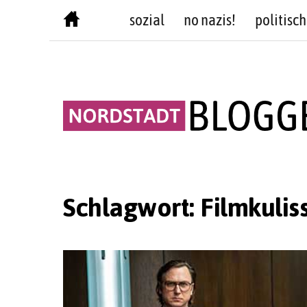
Skip
sozial
no nazis!
politisch
to
content
Schlagwort:
Filmkulis