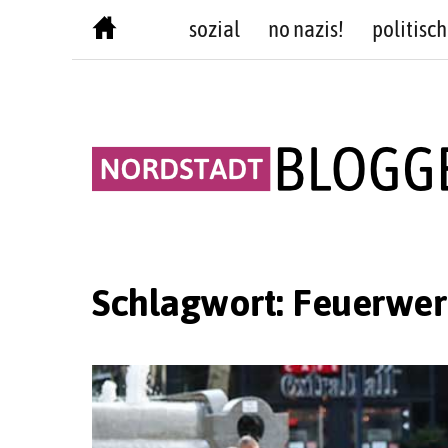
Skip
sozial
no nazis!
politisch
to
content
Schlagwort:
Feuerwer