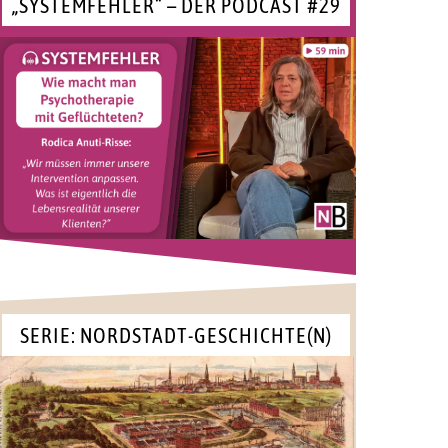
„SYSTEMFEHLER“ – DER PODCAST #29
SERIE: NORDSTADT-GESCHICHTE(N)