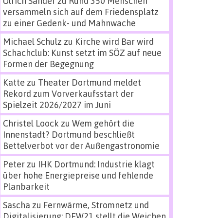
Ulrich Sander
zu
Rund 350 Menschen
versammeln sich auf dem Friedensplatz
zu einer Gedenk- und Mahnwache
Michael Schulz
zu
Kirche wird Bar wird
Schachclub: Kunst setzt im SÖZ auf neue
Formen der Begegnung
Katte
zu
Theater Dortmund meldet
Rekord zum Vorverkaufsstart der
Spielzeit 2026/2027 im Juni
Christel Loock
zu
Wem gehört die
Innenstadt? Dortmund beschließt
Bettelverbot vor der Außengastronomie
Peter
zu
IHK Dortmund: Industrie klagt
über hohe Energiepreise und fehlende
Planbarkeit
Sascha
zu
Fernwärme, Stromnetz und
Digitalisierung: DEW21 stellt die Weichen