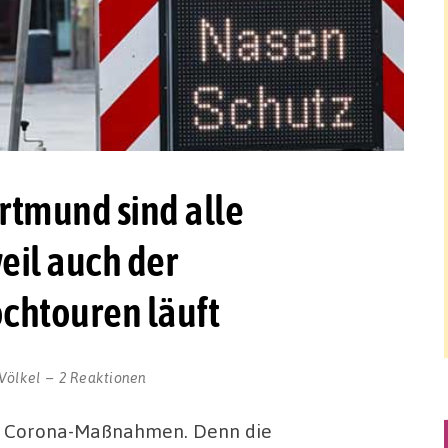
rtmund sind alle
eil auch der
chtouren läuft
Völkel
2 Reaktionen
ten Corona-Maßnahmen. Denn die