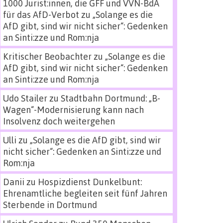
1000 Jurist:innen, die GFF und VVN-BdA
für das AfD-Verbot
zu
„Solange es die
AfD gibt, sind wir nicht sicher“: Gedenken
an Sinti:zze und Rom:nja
Kritischer Beobachter
zu
„Solange es die
AfD gibt, sind wir nicht sicher“: Gedenken
an Sinti:zze und Rom:nja
Udo Stailer
zu
Stadtbahn Dortmund: „B-
Wagen“-Modernisierung kann nach
Insolvenz doch weitergehen
Ulli
zu
„Solange es die AfD gibt, sind wir
nicht sicher“: Gedenken an Sinti:zze und
Rom:nja
Danii
zu
Hospizdienst Dunkelbunt:
Ehrenamtliche begleiten seit fünf Jahren
Sterbende in Dortmund