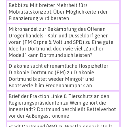
Bebbi
zu
Mit breiter Mehrheit fürs
Mobilitätskonzept: Über Möglichkeiten der
Finanzierung wird beraten
Mikrohandel zur Bekämpfung des Offenen
Drogenhandels - Köln und Düsseldorf gehen
voran (PM Grpne & Volt und SPD)
zu
Eine gute
Idee für Dortmund, doch wie viel „Zürcher
Modell“ kann Dortmund sich leisten?
Diakonie sucht ehrenamtliche Hospizhelfer
Diakonie Dortmund (PM)
zu
Diakonie
Dortmund bietet wieder Minigolf und
Bootsverleih im Fredenbaumpark an
Brief der Fraktion Linke & Tierschutz an den
Regierungspräsidenten
zu
Wem gehört die
Innenstadt? Dortmund beschließt Bettelverbot
vor der Außengastronomie
Stadt Dortmund (PM)
zu
Westfalenpark stellt