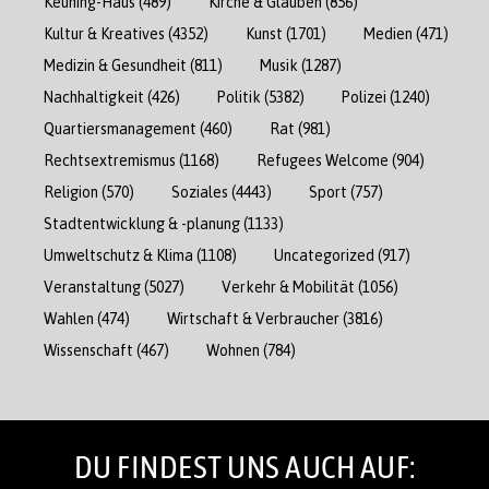
Keuning-Haus
(489)
Kirche & Glauben
(856)
Kultur & Kreatives
(4352)
Kunst
(1701)
Medien
(471)
Medizin & Gesundheit
(811)
Musik
(1287)
Nachhaltigkeit
(426)
Politik
(5382)
Polizei
(1240)
Quartiersmanagement
(460)
Rat
(981)
Rechtsextremismus
(1168)
Refugees Welcome
(904)
Religion
(570)
Soziales
(4443)
Sport
(757)
Stadtentwicklung & -planung
(1133)
Umweltschutz & Klima
(1108)
Uncategorized
(917)
Veranstaltung
(5027)
Verkehr & Mobilität
(1056)
Wahlen
(474)
Wirtschaft & Verbraucher
(3816)
Wissenschaft
(467)
Wohnen
(784)
DU FINDEST UNS AUCH AUF: