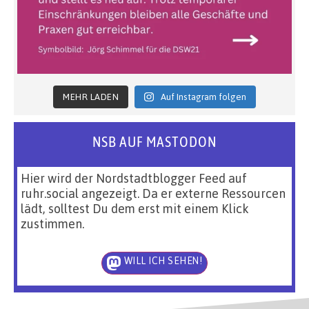
MEHR LADEN
Auf Instagram folgen
NSB AUF MASTODON
Hier wird der Nordstadtblogger Feed auf
ruhr.social angezeigt. Da er externe Ressourcen
lädt, solltest Du dem erst mit einem Klick
zustimmen.
WILL ICH SEHEN!