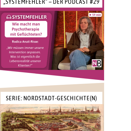
„SYSTEMFEHLER“ – DER PODCAST #29
SERIE: NORDSTADT-GESCHICHTE(N)