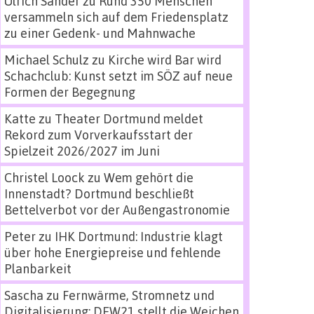
Ulrich Sander
zu
Rund 350 Menschen
versammeln sich auf dem Friedensplatz
zu einer Gedenk- und Mahnwache
Michael Schulz
zu
Kirche wird Bar wird
Schachclub: Kunst setzt im SÖZ auf neue
Formen der Begegnung
Katte
zu
Theater Dortmund meldet
Rekord zum Vorverkaufsstart der
Spielzeit 2026/2027 im Juni
Christel Loock
zu
Wem gehört die
Innenstadt? Dortmund beschließt
Bettelverbot vor der Außengastronomie
Peter
zu
IHK Dortmund: Industrie klagt
über hohe Energiepreise und fehlende
Planbarkeit
Sascha
zu
Fernwärme, Stromnetz und
Digitalisierung: DEW21 stellt die Weichen