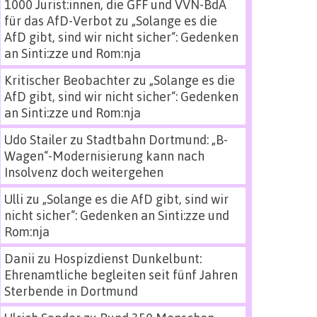
1000 Jurist:innen, die GFF und VVN-BdA
für das AfD-Verbot
zu
„Solange es die
AfD gibt, sind wir nicht sicher“: Gedenken
an Sinti:zze und Rom:nja
Kritischer Beobachter
zu
„Solange es die
AfD gibt, sind wir nicht sicher“: Gedenken
an Sinti:zze und Rom:nja
Udo Stailer
zu
Stadtbahn Dortmund: „B-
Wagen“-Modernisierung kann nach
Insolvenz doch weitergehen
Ulli
zu
„Solange es die AfD gibt, sind wir
nicht sicher“: Gedenken an Sinti:zze und
Rom:nja
Danii
zu
Hospizdienst Dunkelbunt:
Ehrenamtliche begleiten seit fünf Jahren
Sterbende in Dortmund