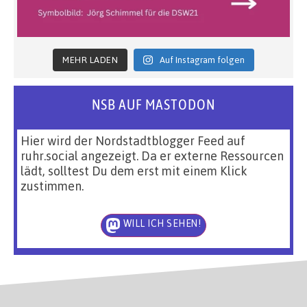
MEHR LADEN
Auf Instagram folgen
NSB AUF MASTODON
Hier wird der Nordstadtblogger Feed auf
ruhr.social angezeigt. Da er externe Ressourcen
lädt, solltest Du dem erst mit einem Klick
zustimmen.
WILL ICH SEHEN!