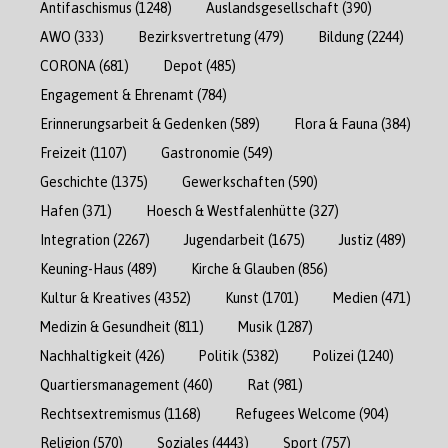
Antifaschismus
(1248)
Auslandsgesellschaft
(390)
AWO
(333)
Bezirksvertretung
(479)
Bildung
(2244)
CORONA
(681)
Depot
(485)
Engagement & Ehrenamt
(784)
Erinnerungsarbeit & Gedenken
(589)
Flora & Fauna
(384)
Freizeit
(1107)
Gastronomie
(549)
Geschichte
(1375)
Gewerkschaften
(590)
Hafen
(371)
Hoesch & Westfalenhütte
(327)
Integration
(2267)
Jugendarbeit
(1675)
Justiz
(489)
Keuning-Haus
(489)
Kirche & Glauben
(856)
Kultur & Kreatives
(4352)
Kunst
(1701)
Medien
(471)
Medizin & Gesundheit
(811)
Musik
(1287)
Nachhaltigkeit
(426)
Politik
(5382)
Polizei
(1240)
Quartiersmanagement
(460)
Rat
(981)
Rechtsextremismus
(1168)
Refugees Welcome
(904)
Religion
(570)
Soziales
(4443)
Sport
(757)