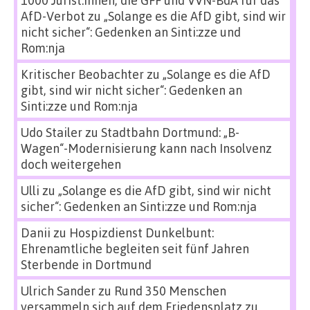
1000 Jurist:innen, die GFF und VVN-BdA für das
AfD-Verbot
zu
„Solange es die AfD gibt, sind wir
nicht sicher“: Gedenken an Sinti:zze und
Rom:nja
Kritischer Beobachter
zu
„Solange es die AfD
gibt, sind wir nicht sicher“: Gedenken an
Sinti:zze und Rom:nja
Udo Stailer
zu
Stadtbahn Dortmund: „B-
Wagen“-Modernisierung kann nach Insolvenz
doch weitergehen
Ulli
zu
„Solange es die AfD gibt, sind wir nicht
sicher“: Gedenken an Sinti:zze und Rom:nja
Danii
zu
Hospizdienst Dunkelbunt:
Ehrenamtliche begleiten seit fünf Jahren
Sterbende in Dortmund
Ulrich Sander
zu
Rund 350 Menschen
versammeln sich auf dem Friedensplatz zu