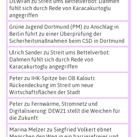
DEWFan
zu
Streit ums Bettelverbot: Dahmen
fühlt sich durch Rede von Karacakurtoglu
angegriffen
Grüne Jugend Dortmund (PM)
zu
Anschlag in
Berlin führt zu einer Überprüfung der
Sicherheitsmaßnahmen beim CSD in Dortmund
Ulrich Sander
zu
Streit ums Bettelverbot:
Dahmen fühlt sich durch Rede von
Karacakurtoglu angegriffen
Peter
zu
IHK-Spitze bei OB Kalouti:
Rückendeckung im Streit um neue
Wirtschaftsflächen der Stadt
Peter
zu
Fernwärme, Stromnetz und
Digitalisierung: DEW21 stellt die Weichen für
die Zukunft
Marina Melzer
zu
Siegfried Volkert ebnet
Menschen den Weg in ein barrierefreies und