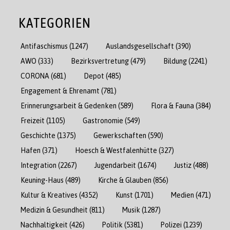
KATEGORIEN
Antifaschismus
(1247)
Auslandsgesellschaft
(390)
AWO
(333)
Bezirksvertretung
(479)
Bildung
(2241)
CORONA
(681)
Depot
(485)
Engagement & Ehrenamt
(781)
Erinnerungsarbeit & Gedenken
(589)
Flora & Fauna
(384)
Freizeit
(1105)
Gastronomie
(549)
Geschichte
(1375)
Gewerkschaften
(590)
Hafen
(371)
Hoesch & Westfalenhütte
(327)
Integration
(2267)
Jugendarbeit
(1674)
Justiz
(488)
Keuning-Haus
(489)
Kirche & Glauben
(856)
Kultur & Kreatives
(4352)
Kunst
(1701)
Medien
(471)
Medizin & Gesundheit
(811)
Musik
(1287)
Nachhaltigkeit
(426)
Politik
(5381)
Polizei
(1239)