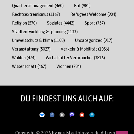
Quartiersmanagement
(460)
Rat
(981)
Rechtsextremismus
(1167)
Refugees Welcome
(904)
Religion
(570)
Soziales
(4442)
Sport
(757)
Stadtentwicklung & -planung
(1133)
Umweltschutz & Klima
(1108)
Uncategorized
(917)
Veranstaltung
(5027)
Verkehr & Mobilität
(1056)
Wahlen
(474)
Wirtschaft & Verbraucher
(3816)
Wissenschaft
(467)
Wohnen
(784)
DU FINDEST UNS AUCH AUF:
Copyright © 2026
by nordstadtblogger.de
All rights