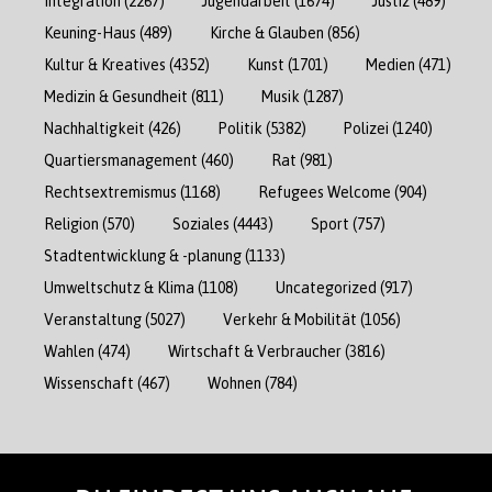
Integration
(2267)
Jugendarbeit
(1674)
Justiz
(489)
Keuning-Haus
(489)
Kirche & Glauben
(856)
Kultur & Kreatives
(4352)
Kunst
(1701)
Medien
(471)
Medizin & Gesundheit
(811)
Musik
(1287)
Nachhaltigkeit
(426)
Politik
(5382)
Polizei
(1240)
Quartiersmanagement
(460)
Rat
(981)
Rechtsextremismus
(1168)
Refugees Welcome
(904)
Religion
(570)
Soziales
(4443)
Sport
(757)
Stadtentwicklung & -planung
(1133)
Umweltschutz & Klima
(1108)
Uncategorized
(917)
Veranstaltung
(5027)
Verkehr & Mobilität
(1056)
Wahlen
(474)
Wirtschaft & Verbraucher
(3816)
Wissenschaft
(467)
Wohnen
(784)