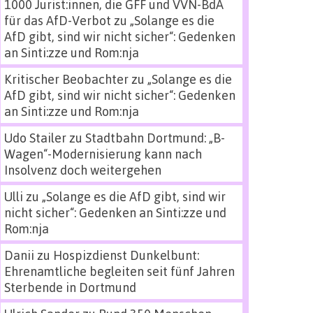
1000 Jurist:innen, die GFF und VVN-BdA
für das AfD-Verbot
zu
„Solange es die
AfD gibt, sind wir nicht sicher“: Gedenken
an Sinti:zze und Rom:nja
Kritischer Beobachter
zu
„Solange es die
AfD gibt, sind wir nicht sicher“: Gedenken
an Sinti:zze und Rom:nja
Udo Stailer
zu
Stadtbahn Dortmund: „B-
Wagen“-Modernisierung kann nach
Insolvenz doch weitergehen
Ulli
zu
„Solange es die AfD gibt, sind wir
nicht sicher“: Gedenken an Sinti:zze und
Rom:nja
Danii
zu
Hospizdienst Dunkelbunt:
Ehrenamtliche begleiten seit fünf Jahren
Sterbende in Dortmund