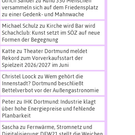
Ulrich Sander
zu
Rund 350 Menschen
versammeln sich auf dem Friedensplatz
zu einer Gedenk- und Mahnwache
Michael Schulz
zu
Kirche wird Bar wird
Schachclub: Kunst setzt im SÖZ auf neue
Formen der Begegnung
Katte
zu
Theater Dortmund meldet
Rekord zum Vorverkaufsstart der
Spielzeit 2026/2027 im Juni
Christel Loock
zu
Wem gehört die
Innenstadt? Dortmund beschließt
Bettelverbot vor der Außengastronomie
Peter
zu
IHK Dortmund: Industrie klagt
über hohe Energiepreise und fehlende
Planbarkeit
Sascha
zu
Fernwärme, Stromnetz und
Digitalisierung: DEW21 stellt die Weichen