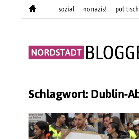
Skip
sozial
no nazis!
politisch
to
content
Schlagwort:
Dublin-