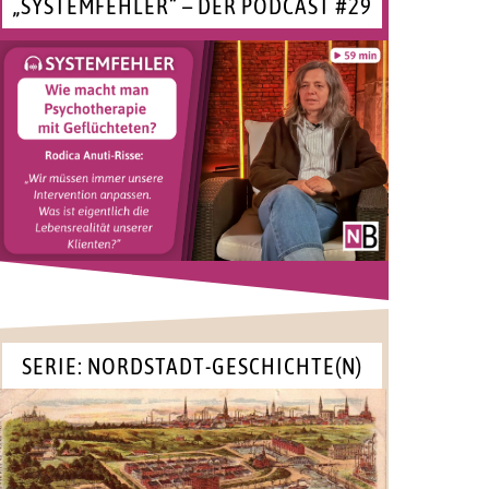
„SYSTEMFEHLER“ – DER PODCAST #29
SERIE: NORDSTADT-GESCHICHTE(N)