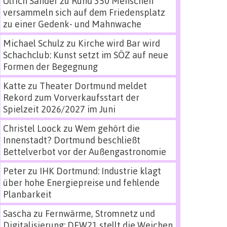
Ulrich Sander
zu
Rund 350 Menschen
versammeln sich auf dem Friedensplatz
zu einer Gedenk- und Mahnwache
Michael Schulz
zu
Kirche wird Bar wird
Schachclub: Kunst setzt im SÖZ auf neue
Formen der Begegnung
Katte
zu
Theater Dortmund meldet
Rekord zum Vorverkaufsstart der
Spielzeit 2026/2027 im Juni
Christel Loock
zu
Wem gehört die
Innenstadt? Dortmund beschließt
Bettelverbot vor der Außengastronomie
Peter
zu
IHK Dortmund: Industrie klagt
über hohe Energiepreise und fehlende
Planbarkeit
Sascha
zu
Fernwärme, Stromnetz und
Digitalisierung: DEW21 stellt die Weichen