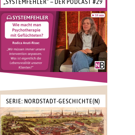
„SYSTEMFEHLER“ – DER PODCAST #29
SERIE: NORDSTADT-GESCHICHTE(N)