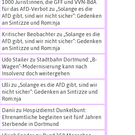
1000 Jurist:innen, die GFF und VVN-BdA
für das AfD-Verbot
zu
„Solange es die
AfD gibt, sind wir nicht sicher“: Gedenken
an Sinti:zze und Rom:nja
Kritischer Beobachter
zu
„Solange es die
AfD gibt, sind wir nicht sicher“: Gedenken
an Sinti:zze und Rom:nja
Udo Stailer
zu
Stadtbahn Dortmund: „B-
Wagen“-Modernisierung kann nach
Insolvenz doch weitergehen
Ulli
zu
„Solange es die AfD gibt, sind wir
nicht sicher“: Gedenken an Sinti:zze und
Rom:nja
Danii
zu
Hospizdienst Dunkelbunt:
Ehrenamtliche begleiten seit fünf Jahren
Sterbende in Dortmund