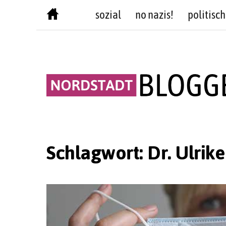
Skip
sozial
no nazis!
politisch
to
content
Schlagwort:
Dr. Ulrik