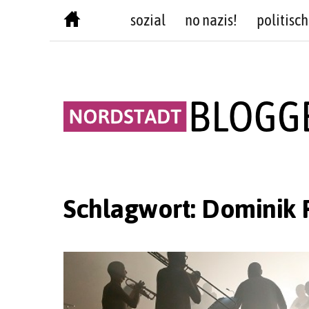
Skip
sozial
no nazis!
politisch
to
content
Schlagwort:
Dominik 