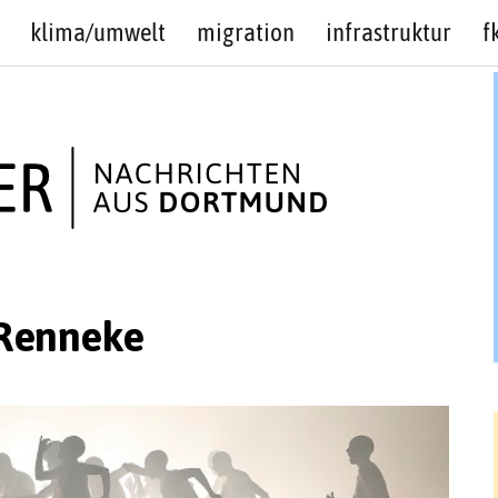
klima/umwelt
migration
infrastruktur
f
Renneke