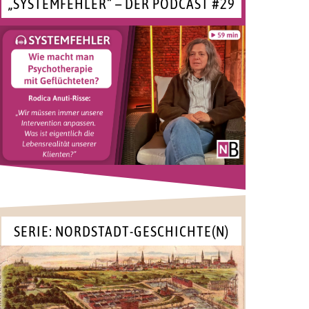
„SYSTEMFEHLER“ – DER PODCAST #29
SERIE: NORDSTADT-GESCHICHTE(N)