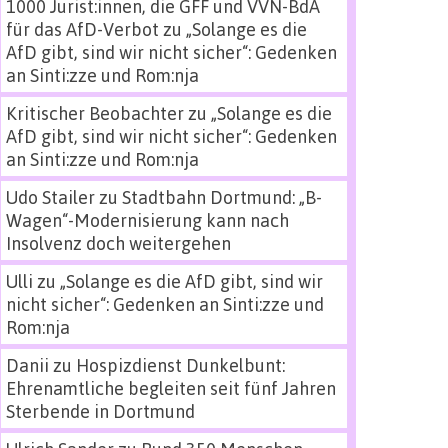
1000 Jurist:innen, die GFF und VVN-BdA
für das AfD-Verbot
zu
„Solange es die
AfD gibt, sind wir nicht sicher“: Gedenken
an Sinti:zze und Rom:nja
Kritischer Beobachter
zu
„Solange es die
AfD gibt, sind wir nicht sicher“: Gedenken
an Sinti:zze und Rom:nja
Udo Stailer
zu
Stadtbahn Dortmund: „B-
Wagen“-Modernisierung kann nach
Insolvenz doch weitergehen
Ulli
zu
„Solange es die AfD gibt, sind wir
nicht sicher“: Gedenken an Sinti:zze und
Rom:nja
Danii
zu
Hospizdienst Dunkelbunt:
Ehrenamtliche begleiten seit fünf Jahren
Sterbende in Dortmund