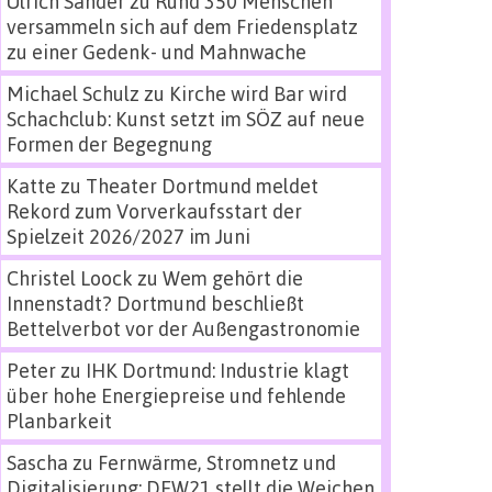
Ulrich Sander
zu
Rund 350 Menschen
versammeln sich auf dem Friedensplatz
zu einer Gedenk- und Mahnwache
Michael Schulz
zu
Kirche wird Bar wird
Schachclub: Kunst setzt im SÖZ auf neue
Formen der Begegnung
Katte
zu
Theater Dortmund meldet
Rekord zum Vorverkaufsstart der
Spielzeit 2026/2027 im Juni
Christel Loock
zu
Wem gehört die
Innenstadt? Dortmund beschließt
Bettelverbot vor der Außengastronomie
Peter
zu
IHK Dortmund: Industrie klagt
über hohe Energiepreise und fehlende
Planbarkeit
Sascha
zu
Fernwärme, Stromnetz und
Digitalisierung: DEW21 stellt die Weichen