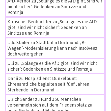
AfD-Verbot
zu
„Solange es die AfD gibt, sind wir
nicht sicher“: Gedenken an Sinti:zze und
Rom:nja
Kritischer Beobachter
zu
„Solange es die AfD
gibt, sind wir nicht sicher“: Gedenken an
Sinti:zze und Rom:nja
Udo Stailer
zu
Stadtbahn Dortmund: „B-
Wagen“-Modernisierung kann nach Insolvenz
doch weitergehen
Ulli
zu
„Solange es die AfD gibt, sind wir nicht
sicher“: Gedenken an Sinti:zze und Rom:nja
Danii
zu
Hospizdienst Dunkelbunt:
Ehrenamtliche begleiten seit fünf Jahren
Sterbende in Dortmund
Ulrich Sander
zu
Rund 350 Menschen
versammeln sich auf dem Friedensplatz zu
einer Gedenk- und Mahnwache