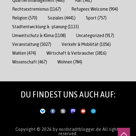
Quartiersmanagement
(460)
Rat
(981)
Rechtsextremismus
(1167)
Refugees Welcome
(904)
Religion
(570)
Soziales
(4441)
Sport
(757)
Stadtentwicklung & -planung
(1133)
Umweltschutz & Klima
(1108)
Uncategorized
(917)
Veranstaltung
(5027)
Verkehr & Mobilität
(1056)
Wahlen
(474)
Wirtschaft & Verbraucher
(3816)
Wissenschaft
(467)
Wohnen
(784)
DU FINDEST UNS AUCH AUF:
Copyright © 2026
by nordstadtblogger.de
All rights
reserved.