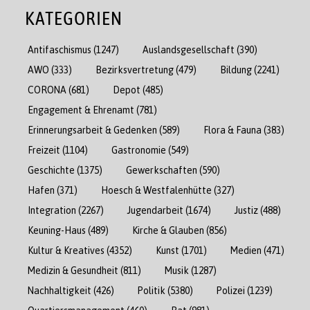
KATEGORIEN
Antifaschismus
(1247)
Auslandsgesellschaft
(390)
AWO
(333)
Bezirksvertretung
(479)
Bildung
(2241)
CORONA
(681)
Depot
(485)
Engagement & Ehrenamt
(781)
Erinnerungsarbeit & Gedenken
(589)
Flora & Fauna
(383)
Freizeit
(1104)
Gastronomie
(549)
Geschichte
(1375)
Gewerkschaften
(590)
Hafen
(371)
Hoesch & Westfalenhütte
(327)
Integration
(2267)
Jugendarbeit
(1674)
Justiz
(488)
Keuning-Haus
(489)
Kirche & Glauben
(856)
Kultur & Kreatives
(4352)
Kunst
(1701)
Medien
(471)
Medizin & Gesundheit
(811)
Musik
(1287)
Nachhaltigkeit
(426)
Politik
(5380)
Polizei
(1239)