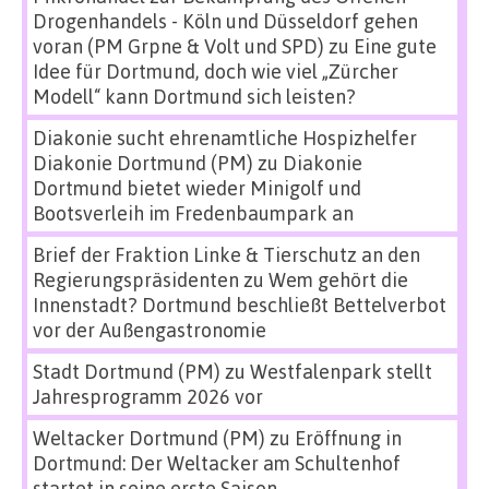
Drogenhandels - Köln und Düsseldorf gehen
voran (PM Grpne & Volt und SPD)
zu
Eine gute
Idee für Dortmund, doch wie viel „Zürcher
Modell“ kann Dortmund sich leisten?
Diakonie sucht ehrenamtliche Hospizhelfer
Diakonie Dortmund (PM)
zu
Diakonie
Dortmund bietet wieder Minigolf und
Bootsverleih im Fredenbaumpark an
Brief der Fraktion Linke & Tierschutz an den
Regierungspräsidenten
zu
Wem gehört die
Innenstadt? Dortmund beschließt Bettelverbot
vor der Außengastronomie
Stadt Dortmund (PM)
zu
Westfalenpark stellt
Jahresprogramm 2026 vor
Weltacker Dortmund (PM)
zu
Eröffnung in
Dortmund: Der Weltacker am Schultenhof
startet in seine erste Saison