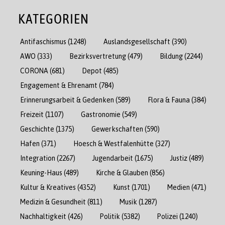
KATEGORIEN
Antifaschismus
(1248)
Auslandsgesellschaft
(390)
AWO
(333)
Bezirksvertretung
(479)
Bildung
(2244)
CORONA
(681)
Depot
(485)
Engagement & Ehrenamt
(784)
Erinnerungsarbeit & Gedenken
(589)
Flora & Fauna
(384)
Freizeit
(1107)
Gastronomie
(549)
Geschichte
(1375)
Gewerkschaften
(590)
Hafen
(371)
Hoesch & Westfalenhütte
(327)
Integration
(2267)
Jugendarbeit
(1675)
Justiz
(489)
Keuning-Haus
(489)
Kirche & Glauben
(856)
Kultur & Kreatives
(4352)
Kunst
(1701)
Medien
(471)
Medizin & Gesundheit
(811)
Musik
(1287)
Nachhaltigkeit
(426)
Politik
(5382)
Polizei
(1240)