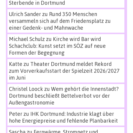
Sterbende in Dortmund
Ulrich Sander
zu
Rund 350 Menschen
versammeln sich auf dem Friedensplatz zu
einer Gedenk- und Mahnwache
Michael Schulz
zu
Kirche wird Bar wird
Schachclub: Kunst setzt im SÖZ auf neue
Formen der Begegnung
Katte
zu
Theater Dortmund meldet Rekord
zum Vorverkaufsstart der Spielzeit 2026/2027
im Juni
Christel Loock
zu
Wem gehört die Innenstadt?
Dortmund beschließt Bettelverbot vor der
Außengastronomie
Peter
zu
IHK Dortmund: Industrie klagt über
hohe Energiepreise und fehlende Planbarkeit
Sascha
zu
Fernwärme, Stromnetz und