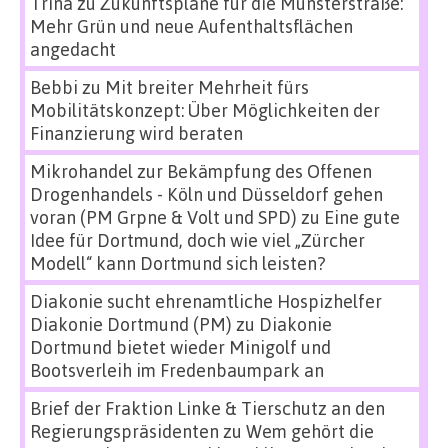
Trina
zu
Zukunftspläne für die Münsterstraße:
Mehr Grün und neue Aufenthaltsflächen
angedacht
Bebbi
zu
Mit breiter Mehrheit fürs
Mobilitätskonzept: Über Möglichkeiten der
Finanzierung wird beraten
Mikrohandel zur Bekämpfung des Offenen
Drogenhandels - Köln und Düsseldorf gehen
voran (PM Grpne & Volt und SPD)
zu
Eine gute
Idee für Dortmund, doch wie viel „Zürcher
Modell“ kann Dortmund sich leisten?
Diakonie sucht ehrenamtliche Hospizhelfer
Diakonie Dortmund (PM)
zu
Diakonie
Dortmund bietet wieder Minigolf und
Bootsverleih im Fredenbaumpark an
Brief der Fraktion Linke & Tierschutz an den
Regierungspräsidenten
zu
Wem gehört die