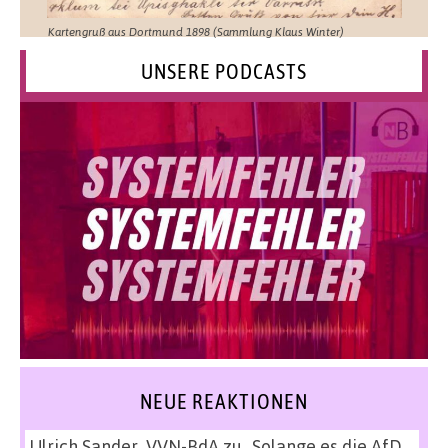
Kartengruß aus Dortmund 1898 (Sammlung Klaus Winter)
UNSERE PODCASTS
NEUE REAKTIONEN
Ulrich Sander, VVN-BdA
zu
„Solange es die AfD