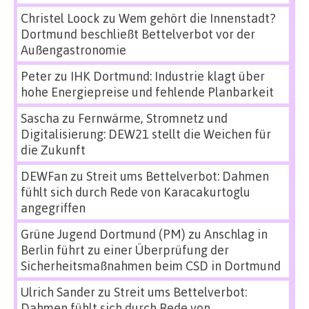
Christel Loock
zu
Wem gehört die Innenstadt?
Dortmund beschließt Bettelverbot vor der
Außengastronomie
Peter
zu
IHK Dortmund: Industrie klagt über
hohe Energiepreise und fehlende Planbarkeit
Sascha
zu
Fernwärme, Stromnetz und
Digitalisierung: DEW21 stellt die Weichen für
die Zukunft
DEWFan
zu
Streit ums Bettelverbot: Dahmen
fühlt sich durch Rede von Karacakurtoglu
angegriffen
Grüne Jugend Dortmund (PM)
zu
Anschlag in
Berlin führt zu einer Überprüfung der
Sicherheitsmaßnahmen beim CSD in Dortmund
Ulrich Sander
zu
Streit ums Bettelverbot:
Dahmen fühlt sich durch Rede von