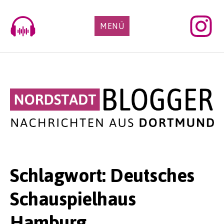
Skip
to
MENÜ
content
Schlagwort:
Deutsches
Schauspielhaus
Hamburg