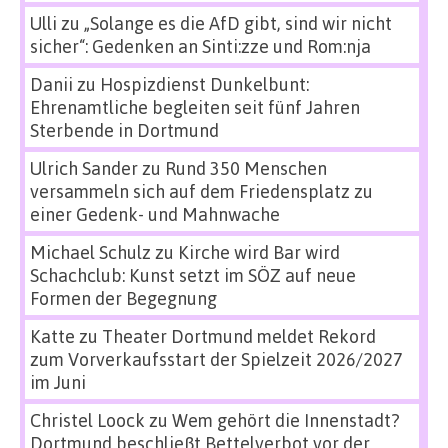
Ulli
zu
„Solange es die AfD gibt, sind wir nicht
sicher“: Gedenken an Sinti:zze und Rom:nja
Danii
zu
Hospizdienst Dunkelbunt:
Ehrenamtliche begleiten seit fünf Jahren
Sterbende in Dortmund
Ulrich Sander
zu
Rund 350 Menschen
versammeln sich auf dem Friedensplatz zu
einer Gedenk- und Mahnwache
Michael Schulz
zu
Kirche wird Bar wird
Schachclub: Kunst setzt im SÖZ auf neue
Formen der Begegnung
Katte
zu
Theater Dortmund meldet Rekord
zum Vorverkaufsstart der Spielzeit 2026/2027
im Juni
Christel Loock
zu
Wem gehört die Innenstadt?
Dortmund beschließt Bettelverbot vor der