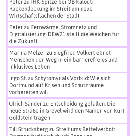
Peter
zu
IHK-Spitze bei OB Kalouti:
Rückendeckung im Streit um neue
Wirtschaftsflächen der Stadt
Peter
zu
Fernwärme, Stromnetz und
Digitalisierung: DEW21 stellt die Weichen für
die Zukunft
Marina Melzer
zu
Siegfried Volkert ebnet
Menschen den Weg in ein barrierefreies und
inklusives Leben
Ingo St.
zu
Schytomyr als Vorbild: Wie sich
Dortmund auf Krisen und Schutzräume
vorbereiten will
Ulrich Sander
zu
Entscheidung gefallen: Die
neue Straße in Grevel wird den Namen von Kurt
Goldstein tragen
Till Strucksberg
zu
Streit ums Bettelverbot:
Dahmen fühlt sich durch Rede von