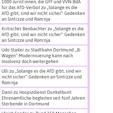
1000 Jurist:innen, die GFF und VVN-BdA
für das AfD-Verbot
zu
„Solange es die
AfD gibt, sind wir nicht sicher“: Gedenken
an Sinti:zze und Rom:nja
Kritischer Beobachter
zu
„Solange es die
AfD gibt, sind wir nicht sicher“: Gedenken
an Sinti:zze und Rom:nja
Udo Stailer
zu
Stadtbahn Dortmund: „B-
Wagen“-Modernisierung kann nach
Insolvenz doch weitergehen
Ulli
zu
„Solange es die AfD gibt, sind wir
nicht sicher“: Gedenken an Sinti:zze und
Rom:nja
Danii
zu
Hospizdienst Dunkelbunt:
Ehrenamtliche begleiten seit fünf Jahren
Sterbende in Dortmund