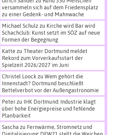
Ulrich Sander
zu
Rund 350 Menschen
versammeln sich auf dem Friedensplatz
zu einer Gedenk- und Mahnwache
Michael Schulz
zu
Kirche wird Bar wird
Schachclub: Kunst setzt im SÖZ auf neue
Formen der Begegnung
Katte
zu
Theater Dortmund meldet
Rekord zum Vorverkaufsstart der
Spielzeit 2026/2027 im Juni
Christel Loock
zu
Wem gehört die
Innenstadt? Dortmund beschließt
Bettelverbot vor der Außengastronomie
Peter
zu
IHK Dortmund: Industrie klagt
über hohe Energiepreise und fehlende
Planbarkeit
Sascha
zu
Fernwärme, Stromnetz und
Digitalisierung: DEW21 stellt die Weichen