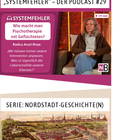
„SYSTEMFEHLER“ – DER PODCAST #29
SERIE: NORDSTADT-GESCHICHTE(N)