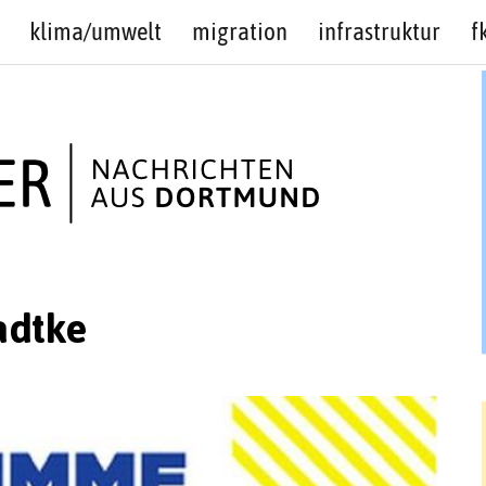
klima/umwelt
migration
infrastruktur
f
adtke