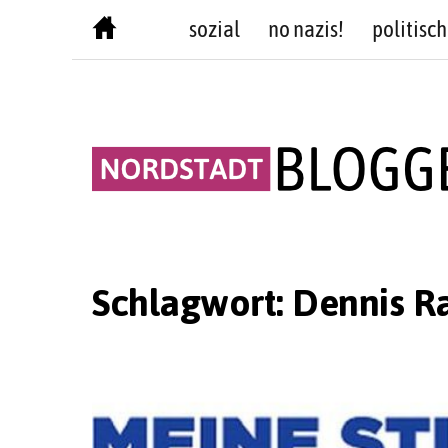
Skip
sozial
no nazis!
politisch
to
content
Schlagwort:
Dennis R