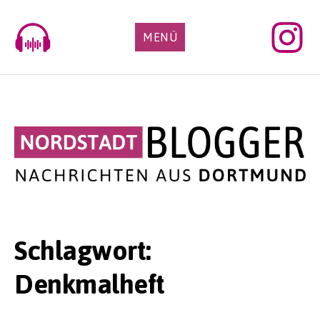
Skip
to
MENÜ
content
Schlagwort:
Denkmalheft