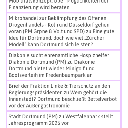
Mobilitätskonzept: Über Möglichkeiten der
Finanzierung wird beraten
Mikrohandel zur Bekämpfung des Offenen
Drogenhandels - Köln und Düsseldorf gehen
voran (PM Grpne & Volt und SPD)
zu
Eine gute
Idee für Dortmund, doch wie viel „Zürcher
Modell“ kann Dortmund sich leisten?
Diakonie sucht ehrenamtliche Hospizhelfer
Diakonie Dortmund (PM)
zu
Diakonie
Dortmund bietet wieder Minigolf und
Bootsverleih im Fredenbaumpark an
Brief der Fraktion Linke & Tierschutz an den
Regierungspräsidenten
zu
Wem gehört die
Innenstadt? Dortmund beschließt Bettelverbot
vor der Außengastronomie
Stadt Dortmund (PM)
zu
Westfalenpark stellt
Jahresprogramm 2026 vor