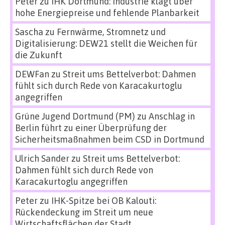
Peter
zu
IHK Dortmund: Industrie klagt über
hohe Energiepreise und fehlende Planbarkeit
Sascha
zu
Fernwärme, Stromnetz und
Digitalisierung: DEW21 stellt die Weichen für
die Zukunft
DEWFan
zu
Streit ums Bettelverbot: Dahmen
fühlt sich durch Rede von Karacakurtoglu
angegriffen
Grüne Jugend Dortmund (PM)
zu
Anschlag in
Berlin führt zu einer Überprüfung der
Sicherheitsmaßnahmen beim CSD in Dortmund
Ulrich Sander
zu
Streit ums Bettelverbot:
Dahmen fühlt sich durch Rede von
Karacakurtoglu angegriffen
Peter
zu
IHK-Spitze bei OB Kalouti:
Rückendeckung im Streit um neue
Wirtschaftsflächen der Stadt