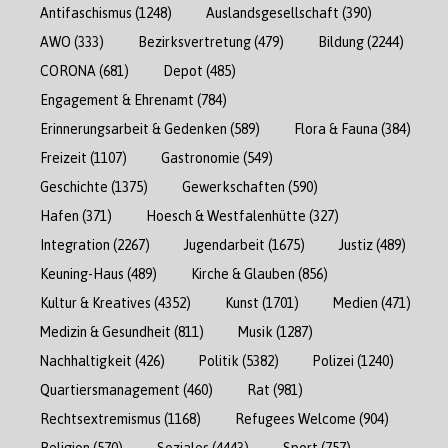
Antifaschismus
(1248)
Auslandsgesellschaft
(390)
AWO
(333)
Bezirksvertretung
(479)
Bildung
(2244)
CORONA
(681)
Depot
(485)
Engagement & Ehrenamt
(784)
Erinnerungsarbeit & Gedenken
(589)
Flora & Fauna
(384)
Freizeit
(1107)
Gastronomie
(549)
Geschichte
(1375)
Gewerkschaften
(590)
Hafen
(371)
Hoesch & Westfalenhütte
(327)
Integration
(2267)
Jugendarbeit
(1675)
Justiz
(489)
Keuning-Haus
(489)
Kirche & Glauben
(856)
Kultur & Kreatives
(4352)
Kunst
(1701)
Medien
(471)
Medizin & Gesundheit
(811)
Musik
(1287)
Nachhaltigkeit
(426)
Politik
(5382)
Polizei
(1240)
Quartiersmanagement
(460)
Rat
(981)
Rechtsextremismus
(1168)
Refugees Welcome
(904)
Religion
(570)
Soziales
(4443)
Sport
(757)