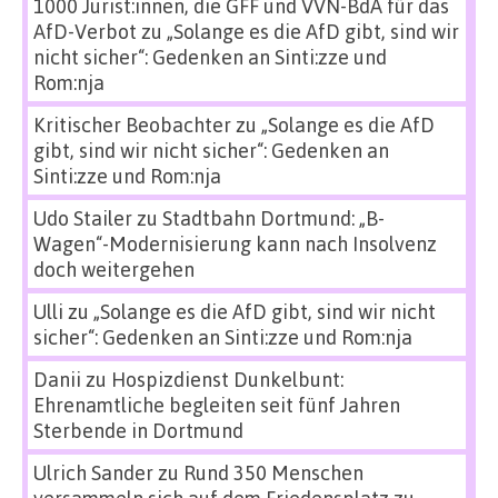
1000 Jurist:innen, die GFF und VVN-BdA für das
AfD-Verbot
zu
„Solange es die AfD gibt, sind wir
nicht sicher“: Gedenken an Sinti:zze und
Rom:nja
Kritischer Beobachter
zu
„Solange es die AfD
gibt, sind wir nicht sicher“: Gedenken an
Sinti:zze und Rom:nja
Udo Stailer
zu
Stadtbahn Dortmund: „B-
Wagen“-Modernisierung kann nach Insolvenz
doch weitergehen
Ulli
zu
„Solange es die AfD gibt, sind wir nicht
sicher“: Gedenken an Sinti:zze und Rom:nja
Danii
zu
Hospizdienst Dunkelbunt:
Ehrenamtliche begleiten seit fünf Jahren
Sterbende in Dortmund
Ulrich Sander
zu
Rund 350 Menschen