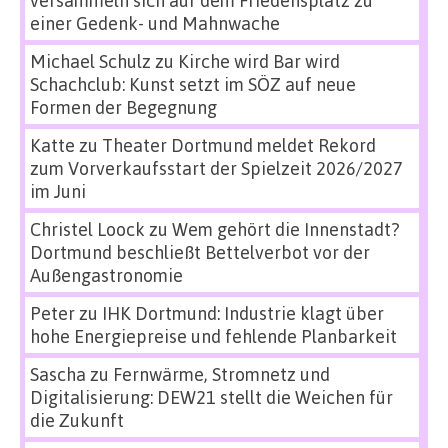
versammeln sich auf dem Friedensplatz zu
einer Gedenk- und Mahnwache
Michael Schulz
zu
Kirche wird Bar wird
Schachclub: Kunst setzt im SÖZ auf neue
Formen der Begegnung
Katte
zu
Theater Dortmund meldet Rekord
zum Vorverkaufsstart der Spielzeit 2026/2027
im Juni
Christel Loock
zu
Wem gehört die Innenstadt?
Dortmund beschließt Bettelverbot vor der
Außengastronomie
Peter
zu
IHK Dortmund: Industrie klagt über
hohe Energiepreise und fehlende Planbarkeit
Sascha
zu
Fernwärme, Stromnetz und
Digitalisierung: DEW21 stellt die Weichen für
die Zukunft