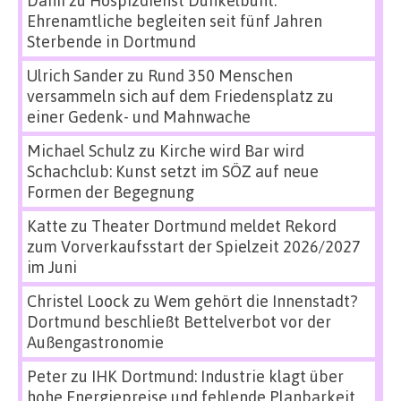
Ehrenamtliche begleiten seit fünf Jahren
Sterbende in Dortmund
Ulrich Sander
zu
Rund 350 Menschen
versammeln sich auf dem Friedensplatz zu
einer Gedenk- und Mahnwache
Michael Schulz
zu
Kirche wird Bar wird
Schachclub: Kunst setzt im SÖZ auf neue
Formen der Begegnung
Katte
zu
Theater Dortmund meldet Rekord
zum Vorverkaufsstart der Spielzeit 2026/2027
im Juni
Christel Loock
zu
Wem gehört die Innenstadt?
Dortmund beschließt Bettelverbot vor der
Außengastronomie
Peter
zu
IHK Dortmund: Industrie klagt über
hohe Energiepreise und fehlende Planbarkeit