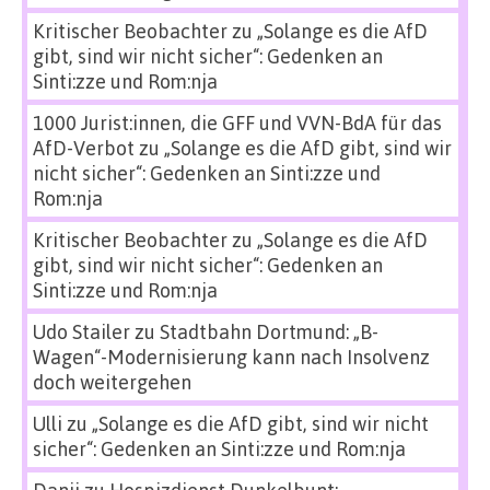
Kritischer Beobachter
zu
„Solange es die AfD
gibt, sind wir nicht sicher“: Gedenken an
Sinti:zze und Rom:nja
1000 Jurist:innen, die GFF und VVN-BdA für das
AfD-Verbot
zu
„Solange es die AfD gibt, sind wir
nicht sicher“: Gedenken an Sinti:zze und
Rom:nja
Kritischer Beobachter
zu
„Solange es die AfD
gibt, sind wir nicht sicher“: Gedenken an
Sinti:zze und Rom:nja
Udo Stailer
zu
Stadtbahn Dortmund: „B-
Wagen“-Modernisierung kann nach Insolvenz
doch weitergehen
Ulli
zu
„Solange es die AfD gibt, sind wir nicht
sicher“: Gedenken an Sinti:zze und Rom:nja
Danii
zu
Hospizdienst Dunkelbunt: