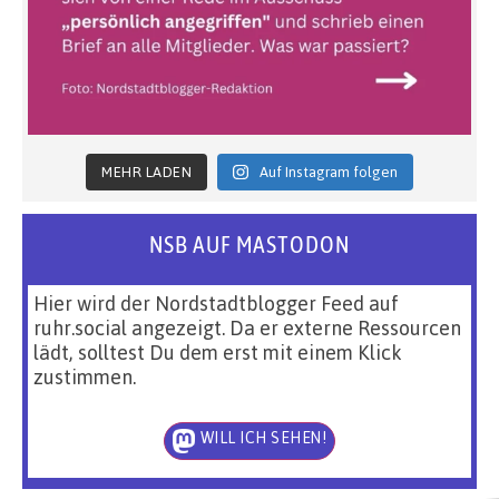
MEHR LADEN
Auf Instagram folgen
NSB AUF MASTODON
Hier wird der Nordstadtblogger Feed auf
ruhr.social angezeigt. Da er externe Ressourcen
lädt, solltest Du dem erst mit einem Klick
zustimmen.
WILL ICH SEHEN!