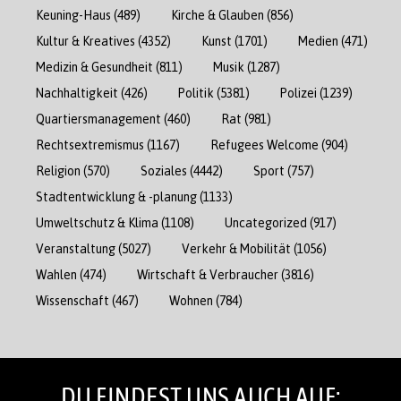
Keuning-Haus
(489)
Kirche & Glauben
(856)
Kultur & Kreatives
(4352)
Kunst
(1701)
Medien
(471)
Medizin & Gesundheit
(811)
Musik
(1287)
Nachhaltigkeit
(426)
Politik
(5381)
Polizei
(1239)
Quartiersmanagement
(460)
Rat
(981)
Rechtsextremismus
(1167)
Refugees Welcome
(904)
Religion
(570)
Soziales
(4442)
Sport
(757)
Stadtentwicklung & -planung
(1133)
Umweltschutz & Klima
(1108)
Uncategorized
(917)
Veranstaltung
(5027)
Verkehr & Mobilität
(1056)
Wahlen
(474)
Wirtschaft & Verbraucher
(3816)
Wissenschaft
(467)
Wohnen
(784)
DU FINDEST UNS AUCH AUF: