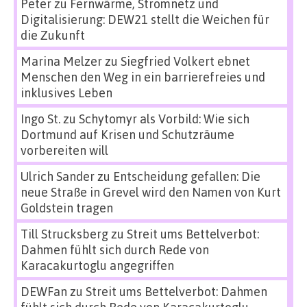
Peter
zu
Fernwärme, Stromnetz und
Digitalisierung: DEW21 stellt die Weichen für
die Zukunft
Marina Melzer
zu
Siegfried Volkert ebnet
Menschen den Weg in ein barrierefreies und
inklusives Leben
Ingo St.
zu
Schytomyr als Vorbild: Wie sich
Dortmund auf Krisen und Schutzräume
vorbereiten will
Ulrich Sander
zu
Entscheidung gefallen: Die
neue Straße in Grevel wird den Namen von Kurt
Goldstein tragen
Till Strucksberg
zu
Streit ums Bettelverbot:
Dahmen fühlt sich durch Rede von
Karacakurtoglu angegriffen
DEWFan
zu
Streit ums Bettelverbot: Dahmen
fühlt sich durch Rede von Karacakurtoglu