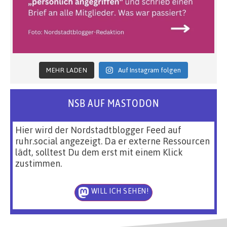
MEHR LADEN
Auf Instagram folgen
NSB AUF MASTODON
Hier wird der Nordstadtblogger Feed auf
ruhr.social angezeigt. Da er externe Ressourcen
lädt, solltest Du dem erst mit einem Klick
zustimmen.
WILL ICH SEHEN!