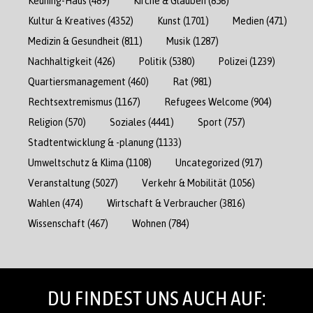
Keuning-Haus
(489)
Kirche & Glauben
(856)
Kultur & Kreatives
(4352)
Kunst
(1701)
Medien
(471)
Medizin & Gesundheit
(811)
Musik
(1287)
Nachhaltigkeit
(426)
Politik
(5380)
Polizei
(1239)
Quartiersmanagement
(460)
Rat
(981)
Rechtsextremismus
(1167)
Refugees Welcome
(904)
Religion
(570)
Soziales
(4441)
Sport
(757)
Stadtentwicklung & -planung
(1133)
Umweltschutz & Klima
(1108)
Uncategorized
(917)
Veranstaltung
(5027)
Verkehr & Mobilität
(1056)
Wahlen
(474)
Wirtschaft & Verbraucher
(3816)
Wissenschaft
(467)
Wohnen
(784)
DU FINDEST UNS AUCH AUF: