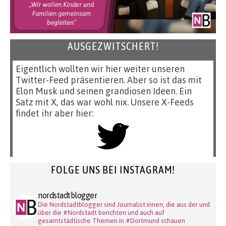
AUSGEZWITSCHERT!
Eigentlich wollten wir hier weiter unseren
Twitter-Feed präsentieren. Aber so ist das mit
Elon Musk und seinen grandiosen Ideen. Ein
Satz mit X, das war wohl nix. Unsere X-Feeds
findet ihr aber hier:
FOLGE UNS BEI INSTAGRAM!
nordstadtblogger
Die Nordstadtblogger sind Journalist:innen, die aus der und
über die #Nordstadt berichten und auch auf
gesamtstädtische Themen in #Dortmund schauen