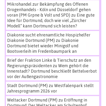
Mikrohandel zur Bekämpfung des Offenen
Drogenhandels - Köln und Düsseldorf gehen
voran (PM Grpne & Volt und SPD)
zu
Eine gute
Idee für Dortmund, doch wie viel „Zürcher
Modell“ kann Dortmund sich leisten?
Diakonie sucht ehrenamtliche Hospizhelfer
Diakonie Dortmund (PM)
zu
Diakonie
Dortmund bietet wieder Minigolf und
Bootsverleih im Fredenbaumpark an
Brief der Fraktion Linke & Tierschutz an den
Regierungspräsidenten
zu
Wem gehört die
Innenstadt? Dortmund beschließt Bettelverbot
vor der Außengastronomie
Stadt Dortmund (PM)
zu
Westfalenpark stellt
Jahresprogramm 2026 vor
Weltacker Dortmund (PM)
zu
Eröffnung in
Dortmund: Der Weltacker am Schultenhof