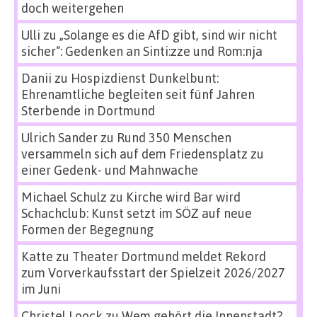
doch weitergehen
Ulli
zu
„Solange es die AfD gibt, sind wir nicht
sicher“: Gedenken an Sinti:zze und Rom:nja
Danii
zu
Hospizdienst Dunkelbunt:
Ehrenamtliche begleiten seit fünf Jahren
Sterbende in Dortmund
Ulrich Sander
zu
Rund 350 Menschen
versammeln sich auf dem Friedensplatz zu
einer Gedenk- und Mahnwache
Michael Schulz
zu
Kirche wird Bar wird
Schachclub: Kunst setzt im SÖZ auf neue
Formen der Begegnung
Katte
zu
Theater Dortmund meldet Rekord
zum Vorverkaufsstart der Spielzeit 2026/2027
im Juni
Christel Loock
zu
Wem gehört die Innenstadt?