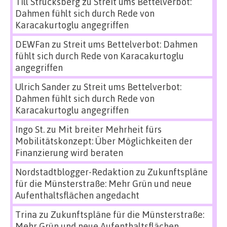
Till Strucksberg
zu
Streit ums Bettelverbot:
Dahmen fühlt sich durch Rede von
Karacakurtoglu angegriffen
DEWFan
zu
Streit ums Bettelverbot: Dahmen
fühlt sich durch Rede von Karacakurtoglu
angegriffen
Ulrich Sander
zu
Streit ums Bettelverbot:
Dahmen fühlt sich durch Rede von
Karacakurtoglu angegriffen
Ingo St.
zu
Mit breiter Mehrheit fürs
Mobilitätskonzept: Über Möglichkeiten der
Finanzierung wird beraten
Nordstadtblogger-Redaktion
zu
Zukunftspläne
für die Münsterstraße: Mehr Grün und neue
Aufenthaltsflächen angedacht
Trina
zu
Zukunftspläne für die Münsterstraße:
Mehr Grün und neue Aufenthaltsflächen