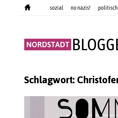
Skip
sozial
no nazis!
politisch
to
content
Schlagwort:
Christofe