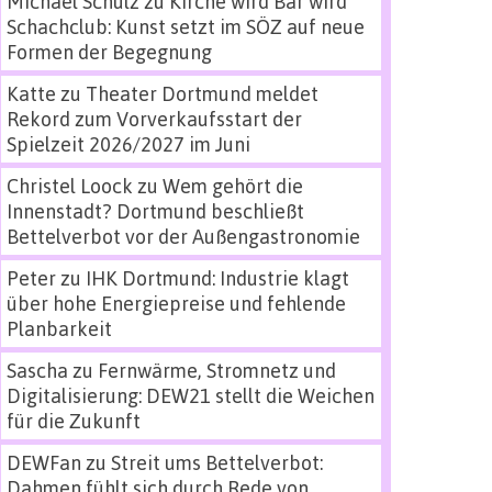
Michael Schulz
zu
Kirche wird Bar wird
Schachclub: Kunst setzt im SÖZ auf neue
Formen der Begegnung
Katte
zu
Theater Dortmund meldet
Rekord zum Vorverkaufsstart der
Spielzeit 2026/2027 im Juni
Christel Loock
zu
Wem gehört die
Innenstadt? Dortmund beschließt
Bettelverbot vor der Außengastronomie
Peter
zu
IHK Dortmund: Industrie klagt
über hohe Energiepreise und fehlende
Planbarkeit
Sascha
zu
Fernwärme, Stromnetz und
Digitalisierung: DEW21 stellt die Weichen
für die Zukunft
DEWFan
zu
Streit ums Bettelverbot:
Dahmen fühlt sich durch Rede von