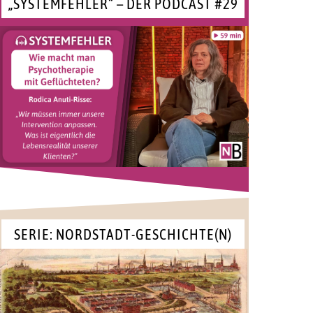
„SYSTEMFEHLER“ – DER PODCAST #29
SERIE: NORDSTADT-GESCHICHTE(N)