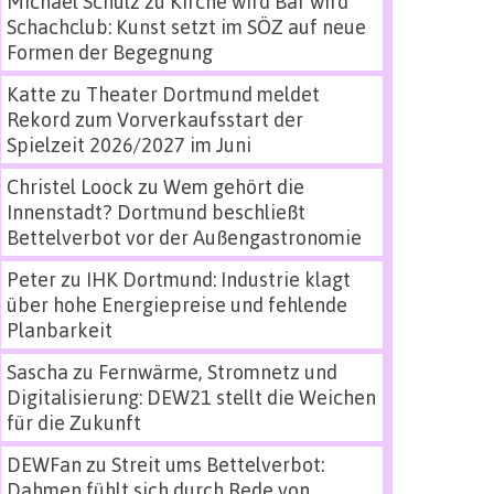
Michael Schulz
zu
Kirche wird Bar wird
Schachclub: Kunst setzt im SÖZ auf neue
Formen der Begegnung
Katte
zu
Theater Dortmund meldet
Rekord zum Vorverkaufsstart der
Spielzeit 2026/2027 im Juni
Christel Loock
zu
Wem gehört die
Innenstadt? Dortmund beschließt
Bettelverbot vor der Außengastronomie
Peter
zu
IHK Dortmund: Industrie klagt
über hohe Energiepreise und fehlende
Planbarkeit
Sascha
zu
Fernwärme, Stromnetz und
Digitalisierung: DEW21 stellt die Weichen
für die Zukunft
DEWFan
zu
Streit ums Bettelverbot:
Dahmen fühlt sich durch Rede von