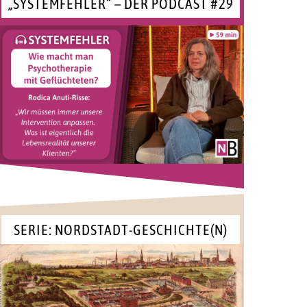
„SYSTEMFEHLER“ – DER PODCAST #29
SERIE: NORDSTADT-GESCHICHTE(N)