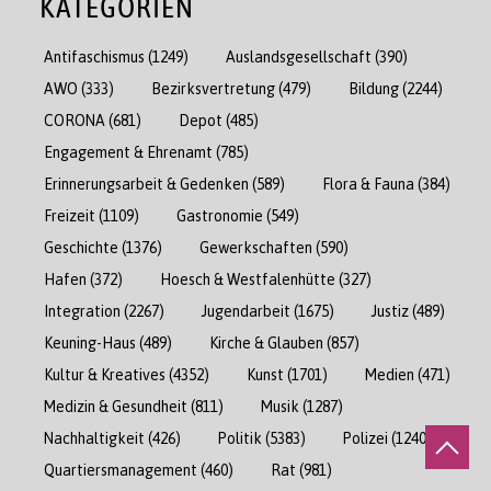
KATEGORIEN
Antifaschismus
(1249)
Auslandsgesellschaft
(390)
AWO
(333)
Bezirksvertretung
(479)
Bildung
(2244)
CORONA
(681)
Depot
(485)
Engagement & Ehrenamt
(785)
Erinnerungsarbeit & Gedenken
(589)
Flora & Fauna
(384)
Freizeit
(1109)
Gastronomie
(549)
Geschichte
(1376)
Gewerkschaften
(590)
Hafen
(372)
Hoesch & Westfalenhütte
(327)
Integration
(2267)
Jugendarbeit
(1675)
Justiz
(489)
Keuning-Haus
(489)
Kirche & Glauben
(857)
Kultur & Kreatives
(4352)
Kunst
(1701)
Medien
(471)
Medizin & Gesundheit
(811)
Musik
(1287)
Nachhaltigkeit
(426)
Politik
(5383)
Polizei
(1240)
Quartiersmanagement
(460)
Rat
(981)