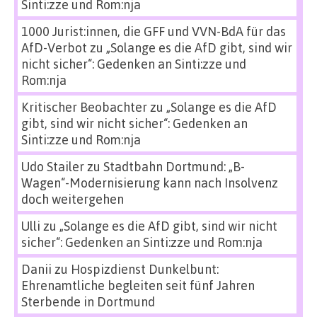
Sinti:zze und Rom:nja
1000 Jurist:innen, die GFF und VVN-BdA für das
AfD-Verbot
zu
„Solange es die AfD gibt, sind wir
nicht sicher“: Gedenken an Sinti:zze und
Rom:nja
Kritischer Beobachter
zu
„Solange es die AfD
gibt, sind wir nicht sicher“: Gedenken an
Sinti:zze und Rom:nja
Udo Stailer
zu
Stadtbahn Dortmund: „B-
Wagen“-Modernisierung kann nach Insolvenz
doch weitergehen
Ulli
zu
„Solange es die AfD gibt, sind wir nicht
sicher“: Gedenken an Sinti:zze und Rom:nja
Danii
zu
Hospizdienst Dunkelbunt:
Ehrenamtliche begleiten seit fünf Jahren
Sterbende in Dortmund