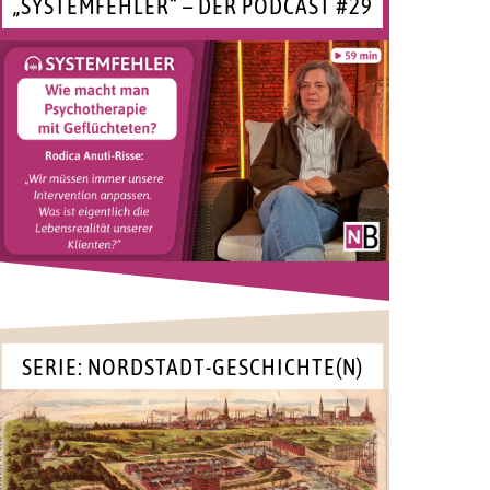
„SYSTEMFEHLER“ – DER PODCAST #29
SERIE: NORDSTADT-GESCHICHTE(N)