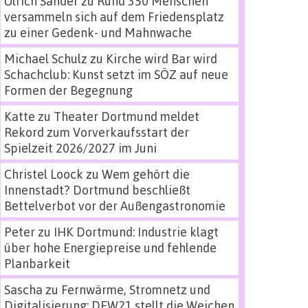
Ulrich Sander
zu
Rund 350 Menschen
versammeln sich auf dem Friedensplatz
zu einer Gedenk- und Mahnwache
Michael Schulz
zu
Kirche wird Bar wird
Schachclub: Kunst setzt im SÖZ auf neue
Formen der Begegnung
Katte
zu
Theater Dortmund meldet
Rekord zum Vorverkaufsstart der
Spielzeit 2026/2027 im Juni
Christel Loock
zu
Wem gehört die
Innenstadt? Dortmund beschließt
Bettelverbot vor der Außengastronomie
Peter
zu
IHK Dortmund: Industrie klagt
über hohe Energiepreise und fehlende
Planbarkeit
Sascha
zu
Fernwärme, Stromnetz und
Digitalisierung: DEW21 stellt die Weichen