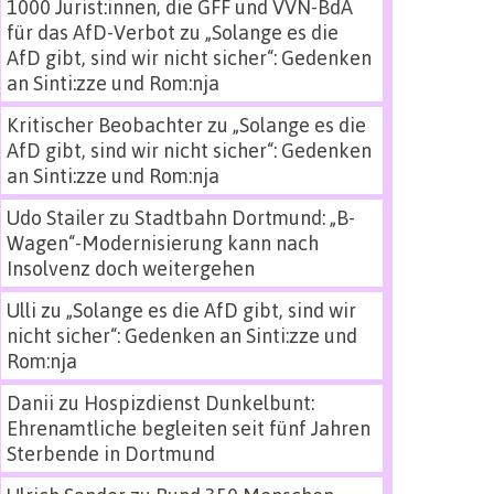
1000 Jurist:innen, die GFF und VVN-BdA
für das AfD-Verbot
zu
„Solange es die
AfD gibt, sind wir nicht sicher“: Gedenken
an Sinti:zze und Rom:nja
Kritischer Beobachter
zu
„Solange es die
AfD gibt, sind wir nicht sicher“: Gedenken
an Sinti:zze und Rom:nja
Udo Stailer
zu
Stadtbahn Dortmund: „B-
Wagen“-Modernisierung kann nach
Insolvenz doch weitergehen
Ulli
zu
„Solange es die AfD gibt, sind wir
nicht sicher“: Gedenken an Sinti:zze und
Rom:nja
Danii
zu
Hospizdienst Dunkelbunt:
Ehrenamtliche begleiten seit fünf Jahren
Sterbende in Dortmund