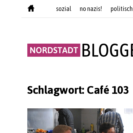
Skip
sozial
no nazis!
politisch
to
content
Schlagwort:
Café 103