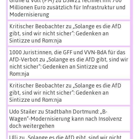
Millionen Euro zusätzlich für Infrastruktur und
Modernisierung
Kritischer Beobachter
zu
„Solange es die AfD
gibt, sind wir nicht sicher“: Gedenken an
Sinti:zze und Rom:nja
1000 Jurist:innen, die GFF und VVN-BdA für das
AfD-Verbot
zu
„Solange es die AfD gibt, sind wir
nicht sicher“: Gedenken an Sinti:zze und
Rom:nja
Kritischer Beobachter
zu
„Solange es die AfD
gibt, sind wir nicht sicher“: Gedenken an
Sinti:zze und Rom:nja
Udo Stailer
zu
Stadtbahn Dortmund: „B-
Wagen“-Modernisierung kann nach Insolvenz
doch weitergehen
Ulli
zu
„Solange es die AfD gibt, sind wir nicht