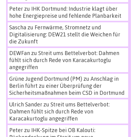
Peter
zu
IHK Dortmund: Industrie klagt über
hohe Energiepreise und fehlende Planbarkeit
Sascha
zu
Fernwärme, Stromnetz und
Digitalisierung: DEW21 stellt die Weichen für
die Zukunft
DEWFan
zu
Streit ums Bettelverbot: Dahmen
fühlt sich durch Rede von Karacakurtoglu
angegriffen
Grüne Jugend Dortmund (PM)
zu
Anschlag in
Berlin führt zu einer Überprüfung der
Sicherheitsmaßnahmen beim CSD in Dortmund
Ulrich Sander
zu
Streit ums Bettelverbot:
Dahmen fühlt sich durch Rede von
Karacakurtoglu angegriffen
Peter
zu
IHK-Spitze bei OB Kalouti:
Rückendeckung im Streit um neue