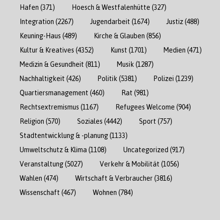
Hafen
(371)
Hoesch & Westfalenhütte
(327)
Integration
(2267)
Jugendarbeit
(1674)
Justiz
(488)
Keuning-Haus
(489)
Kirche & Glauben
(856)
Kultur & Kreatives
(4352)
Kunst
(1701)
Medien
(471)
Medizin & Gesundheit
(811)
Musik
(1287)
Nachhaltigkeit
(426)
Politik
(5381)
Polizei
(1239)
Quartiersmanagement
(460)
Rat
(981)
Rechtsextremismus
(1167)
Refugees Welcome
(904)
Religion
(570)
Soziales
(4442)
Sport
(757)
Stadtentwicklung & -planung
(1133)
Umweltschutz & Klima
(1108)
Uncategorized
(917)
Veranstaltung
(5027)
Verkehr & Mobilität
(1056)
Wahlen
(474)
Wirtschaft & Verbraucher
(3816)
Wissenschaft
(467)
Wohnen
(784)