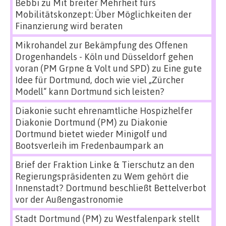
Bebbi
zu
Mit breiter Mehrheit fürs
Mobilitätskonzept: Über Möglichkeiten der
Finanzierung wird beraten
Mikrohandel zur Bekämpfung des Offenen
Drogenhandels - Köln und Düsseldorf gehen
voran (PM Grpne & Volt und SPD)
zu
Eine gute
Idee für Dortmund, doch wie viel „Zürcher
Modell“ kann Dortmund sich leisten?
Diakonie sucht ehrenamtliche Hospizhelfer
Diakonie Dortmund (PM)
zu
Diakonie
Dortmund bietet wieder Minigolf und
Bootsverleih im Fredenbaumpark an
Brief der Fraktion Linke & Tierschutz an den
Regierungspräsidenten
zu
Wem gehört die
Innenstadt? Dortmund beschließt Bettelverbot
vor der Außengastronomie
Stadt Dortmund (PM)
zu
Westfalenpark stellt