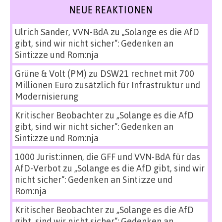
NEUE REAKTIONEN
Ulrich Sander, VVN-BdA
zu
„Solange es die AfD
gibt, sind wir nicht sicher“: Gedenken an
Sinti:zze und Rom:nja
Grüne & Volt (PM)
zu
DSW21 rechnet mit 700
Millionen Euro zusätzlich für Infrastruktur und
Modernisierung
Kritischer Beobachter
zu
„Solange es die AfD
gibt, sind wir nicht sicher“: Gedenken an
Sinti:zze und Rom:nja
1000 Jurist:innen, die GFF und VVN-BdA für das
AfD-Verbot
zu
„Solange es die AfD gibt, sind wir
nicht sicher“: Gedenken an Sinti:zze und
Rom:nja
Kritischer Beobachter
zu
„Solange es die AfD
gibt, sind wir nicht sicher“: Gedenken an