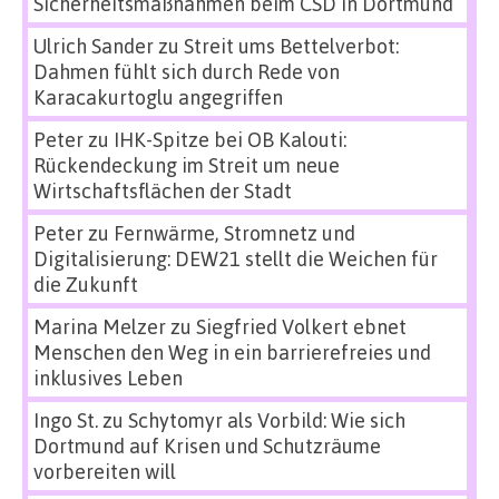
Sicherheitsmaßnahmen beim CSD in Dortmund
Ulrich Sander
zu
Streit ums Bettelverbot:
Dahmen fühlt sich durch Rede von
Karacakurtoglu angegriffen
Peter
zu
IHK-Spitze bei OB Kalouti:
Rückendeckung im Streit um neue
Wirtschaftsflächen der Stadt
Peter
zu
Fernwärme, Stromnetz und
Digitalisierung: DEW21 stellt die Weichen für
die Zukunft
Marina Melzer
zu
Siegfried Volkert ebnet
Menschen den Weg in ein barrierefreies und
inklusives Leben
Ingo St.
zu
Schytomyr als Vorbild: Wie sich
Dortmund auf Krisen und Schutzräume
vorbereiten will