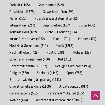
Freizeit
(1105)
Gastronomie
(549)
Geschichte
(1375)
Gewerkschaften
(590)
Hafen
(371)
Hoesch & Westfalenhütte
(327)
Integration
(2267)
Jugendarbeit
(1674)
Justiz
(488)
Keuning-Haus
(489)
Kirche & Glauben
(856)
Kultur & Kreatives
(4352)
Kunst
(1701)
Medien
(471)
Medizin & Gesundheit
(811)
Musik
(1287)
Nachhaltigkeit
(426)
Politik
(5381)
Polizei
(1239)
Quartiersmanagement
(460)
Rat
(981)
Rechtsextremismus
(1167)
Refugees Welcome
(904)
Religion
(570)
Soziales
(4443)
Sport
(757)
Stadtentwicklung & -planung
(1133)
Umweltschutz & Klima
(1108)
Uncategorized
(917)
Veranstaltung
(5027)
Verkehr & Mobilität
(1056)
Wahlen
(474)
Wirtschaft & Verbraucher
(3816)