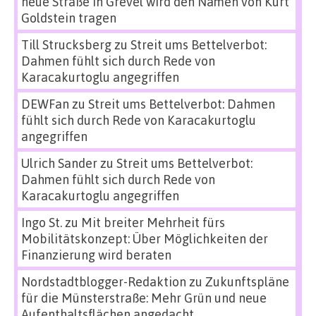
neue Straße in Grevel wird den Namen von Kurt
Goldstein tragen
Till Strucksberg
zu
Streit ums Bettelverbot:
Dahmen fühlt sich durch Rede von
Karacakurtoglu angegriffen
DEWFan
zu
Streit ums Bettelverbot: Dahmen
fühlt sich durch Rede von Karacakurtoglu
angegriffen
Ulrich Sander
zu
Streit ums Bettelverbot:
Dahmen fühlt sich durch Rede von
Karacakurtoglu angegriffen
Ingo St.
zu
Mit breiter Mehrheit fürs
Mobilitätskonzept: Über Möglichkeiten der
Finanzierung wird beraten
Nordstadtblogger-Redaktion
zu
Zukunftspläne
für die Münsterstraße: Mehr Grün und neue
Aufenthaltsflächen angedacht