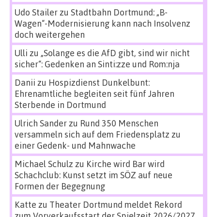
Udo Stailer
zu
Stadtbahn Dortmund: „B-
Wagen“-Modernisierung kann nach Insolvenz
doch weitergehen
Ulli
zu
„Solange es die AfD gibt, sind wir nicht
sicher“: Gedenken an Sinti:zze und Rom:nja
Danii
zu
Hospizdienst Dunkelbunt:
Ehrenamtliche begleiten seit fünf Jahren
Sterbende in Dortmund
Ulrich Sander
zu
Rund 350 Menschen
versammeln sich auf dem Friedensplatz zu
einer Gedenk- und Mahnwache
Michael Schulz
zu
Kirche wird Bar wird
Schachclub: Kunst setzt im SÖZ auf neue
Formen der Begegnung
Katte
zu
Theater Dortmund meldet Rekord
zum Vorverkaufsstart der Spielzeit 2026/2027