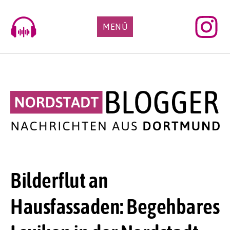
Skip
to
MENÜ
content
Bilderflut an
Hausfassaden: Begehbares