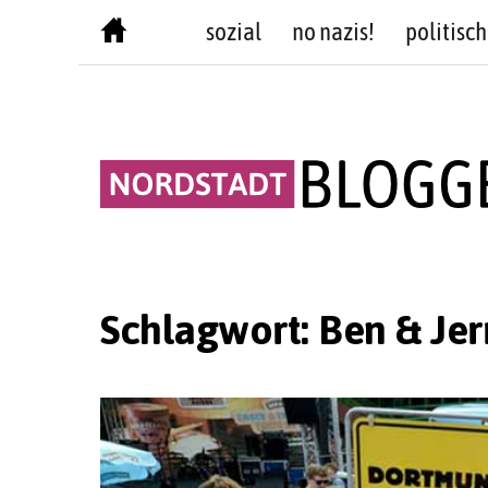
Skip
sozial
no nazis!
politisch
to
content
Schlagwort:
Ben & Jer