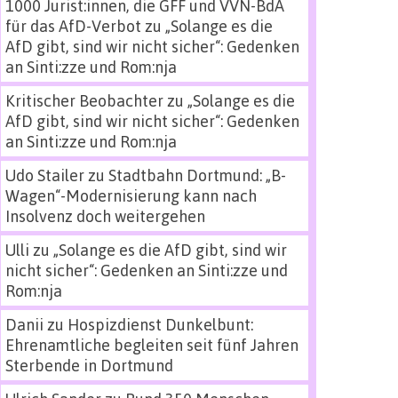
1000 Jurist:innen, die GFF und VVN-BdA
für das AfD-Verbot
zu
„Solange es die
AfD gibt, sind wir nicht sicher“: Gedenken
an Sinti:zze und Rom:nja
Kritischer Beobachter
zu
„Solange es die
AfD gibt, sind wir nicht sicher“: Gedenken
an Sinti:zze und Rom:nja
Udo Stailer
zu
Stadtbahn Dortmund: „B-
Wagen“-Modernisierung kann nach
Insolvenz doch weitergehen
Ulli
zu
„Solange es die AfD gibt, sind wir
nicht sicher“: Gedenken an Sinti:zze und
Rom:nja
Danii
zu
Hospizdienst Dunkelbunt:
Ehrenamtliche begleiten seit fünf Jahren
Sterbende in Dortmund