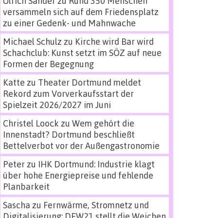
Ulrich Sander
zu
Rund 350 Menschen
versammeln sich auf dem Friedensplatz
zu einer Gedenk- und Mahnwache
Michael Schulz
zu
Kirche wird Bar wird
Schachclub: Kunst setzt im SÖZ auf neue
Formen der Begegnung
Katte
zu
Theater Dortmund meldet
Rekord zum Vorverkaufsstart der
Spielzeit 2026/2027 im Juni
Christel Loock
zu
Wem gehört die
Innenstadt? Dortmund beschließt
Bettelverbot vor der Außengastronomie
Peter
zu
IHK Dortmund: Industrie klagt
über hohe Energiepreise und fehlende
Planbarkeit
Sascha
zu
Fernwärme, Stromnetz und
Digitalisierung: DEW21 stellt die Weichen