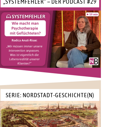
„SYSTEMFEHLER“ – DER PODCAST #29
SERIE: NORDSTADT-GESCHICHTE(N)