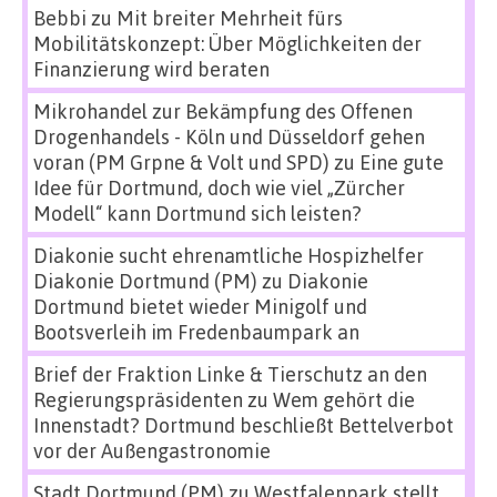
Bebbi
zu
Mit breiter Mehrheit fürs
Mobilitätskonzept: Über Möglichkeiten der
Finanzierung wird beraten
Mikrohandel zur Bekämpfung des Offenen
Drogenhandels - Köln und Düsseldorf gehen
voran (PM Grpne & Volt und SPD)
zu
Eine gute
Idee für Dortmund, doch wie viel „Zürcher
Modell“ kann Dortmund sich leisten?
Diakonie sucht ehrenamtliche Hospizhelfer
Diakonie Dortmund (PM)
zu
Diakonie
Dortmund bietet wieder Minigolf und
Bootsverleih im Fredenbaumpark an
Brief der Fraktion Linke & Tierschutz an den
Regierungspräsidenten
zu
Wem gehört die
Innenstadt? Dortmund beschließt Bettelverbot
vor der Außengastronomie
Stadt Dortmund (PM)
zu
Westfalenpark stellt