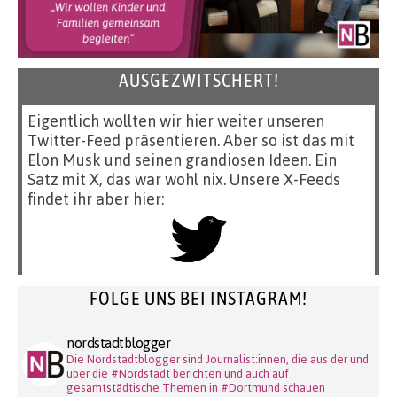
AUSGEZWITSCHERT!
Eigentlich wollten wir hier weiter unseren
Twitter-Feed präsentieren. Aber so ist das mit
Elon Musk und seinen grandiosen Ideen. Ein
Satz mit X, das war wohl nix. Unsere X-Feeds
findet ihr aber hier:
FOLGE UNS BEI INSTAGRAM!
nordstadtblogger
Die Nordstadtblogger sind Journalist:innen, die aus der und
über die #Nordstadt berichten und auch auf
gesamtstädtische Themen in #Dortmund schauen