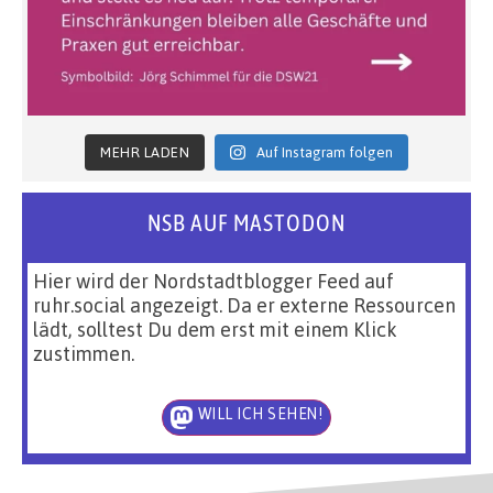
MEHR LADEN
Auf Instagram folgen
NSB AUF MASTODON
Hier wird der Nordstadtblogger Feed auf
ruhr.social angezeigt. Da er externe Ressourcen
lädt, solltest Du dem erst mit einem Klick
zustimmen.
WILL ICH SEHEN!