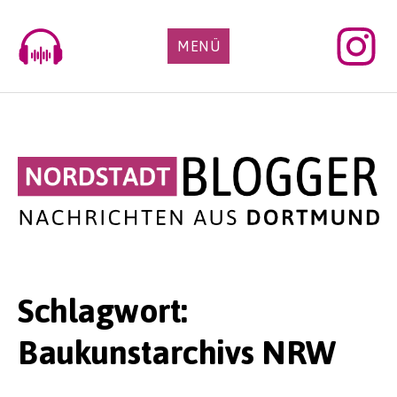
Skip
to
MENÜ
content
Schlagwort:
Baukunstarchivs NRW