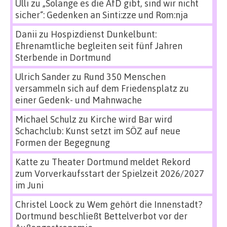
Ulli
zu
„Solange es die AfD gibt, sind wir nicht
sicher“: Gedenken an Sinti:zze und Rom:nja
Danii
zu
Hospizdienst Dunkelbunt:
Ehrenamtliche begleiten seit fünf Jahren
Sterbende in Dortmund
Ulrich Sander
zu
Rund 350 Menschen
versammeln sich auf dem Friedensplatz zu
einer Gedenk- und Mahnwache
Michael Schulz
zu
Kirche wird Bar wird
Schachclub: Kunst setzt im SÖZ auf neue
Formen der Begegnung
Katte
zu
Theater Dortmund meldet Rekord
zum Vorverkaufsstart der Spielzeit 2026/2027
im Juni
Christel Loock
zu
Wem gehört die Innenstadt?
Dortmund beschließt Bettelverbot vor der