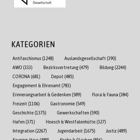
KATEGORIEN
Antifaschismus
(1248)
Auslandsgesellschaft
(390)
AWO
(333)
Bezirksvertretung
(479)
Bildung
(2244)
CORONA
(681)
Depot
(485)
Engagement & Ehrenamt
(783)
Erinnerungsarbeit & Gedenken
(589)
Flora & Fauna
(384)
Freizeit
(1106)
Gastronomie
(549)
Geschichte
(1375)
Gewerkschaften
(590)
Hafen
(371)
Hoesch & Westfalenhütte
(327)
Integration
(2267)
Jugendarbeit
(1675)
Justiz
(489)
Keuning-Haus
(489)
Kirche & Glauben
(856)